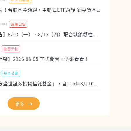
績效大洗牌！台股基金領跑，主動式ETF落後 鉅亨買基金：AI需求未變，震盪正是台股長線買點
系統公告
8/04
【重要公告】8/10（一）、8/13（四）配合城鎮韌性演習，部分地區行動網路服務可能受影響
優惠活動
5
架】2026.08.05 正式開賣，快來看看！
基金公司
3
「群益東方盛世證券投資信託基金」，自115年8月10日起新增美元計價及日圓計價受益權單位相關事宜。
更多