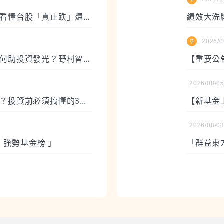
台股急跌又強彈！兩大關鍵訊號看懂台股「真止跌」還是「假反彈」
2026/0
野村觀點｜台股進入下半場，如何助投資發光？野村智慧優選主動挑好股
2026/08/0
買海外基金該選「避險級別」嗎？投資前必須搞懂的3個關鍵與隱藏成本
【新基金上
2026/08/0
「 強勢基金榜 」