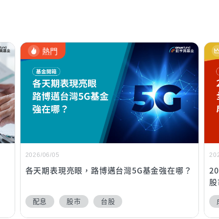
熱門
2026/06/05
20
各天期表現亮眼，路博邁台灣5G基金強在哪？
2
股
配息
股市
台股