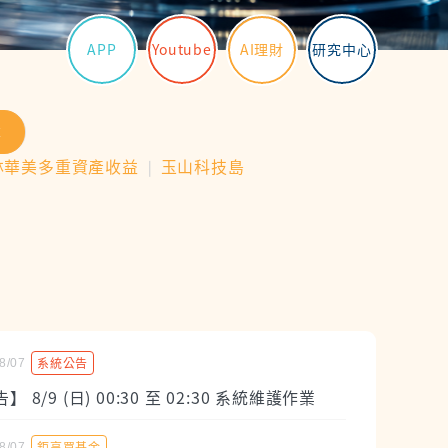
APP
Youtube
AI理財
研究中心
尋
林華美多重資產收益
❘
玉山科技島
系統公告
8/07
 8/9 (日) 00:30 至 02:30 系統維護作業
鉅亨買基金
8/07