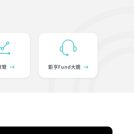
總覽
鉅亨Fund大鏡