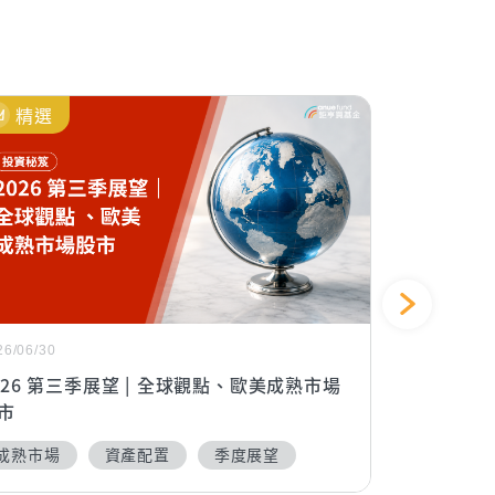
精選
熱門
26/06/30
2026/07/02
026 第三季展望 | 全球觀點、歐美成熟市場
2026定
市
基金好嗎？
成熟市場
資產配置
季度展望
新手入門