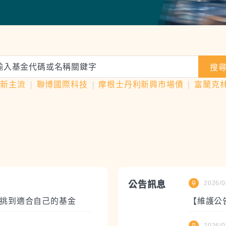
搜
大新主流
❘
聯博國際科技
❘
摩根士丹利新興市場債
❘
富蘭克
公告訊息
2026/0
挑到適合自己的基金
【維護公告】
2026/0