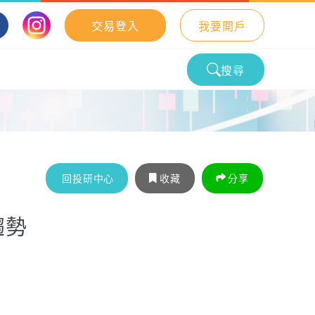
交易登入
我要開戶
搜尋
回投研中心
收藏
分享
趨勢