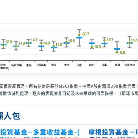
普爾，摩根資產管理。所有估值是基於MSCI指數。中國A股由滬深300指數
數值減列處理。過去的表現並非目前及未來績效的可靠指標。《環球市場縱覽