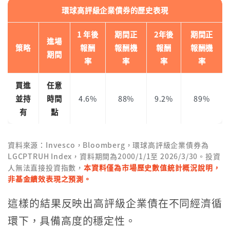
環球高評級企業債券的歷史表現
1 年後
期間正
2年後
期間正
進場
策略
報酬
報酬機
報酬
報酬機
期間
率
率
率
率
買進
任意
並持
時間
4.6%
88%
9.2%
89%
有
點
資料來源：Invesco，Bloomberg，環球高評級企業債券為
LGCPTRUH Index，資料期間為2000/1/1至 2026/3/30。投資
人無法直接投資指數，
本資料僅為市場歷史數值統計概況說明，
非基金績效表現之預測。
這樣的結果反映出高評級企業債在不同經濟循
環下，具備高度的穩定性。