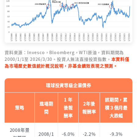
資料來源：Invesco，Bloomberg，WTI原油，資料期間為
2000/1/1至 2026/3/30。投資人無法直接投資指數，
本資料僅
為市場歷史數值統計概況說明，非基金績效表現之預測。
環球投資等級企業債券
1 年
該期間，累
進場期
2年後
策略
後報
積３個月最
間
報酬率
酬率
大跌幅
2008年景
2008/1
-6.0%
-2.2%
-9.3%