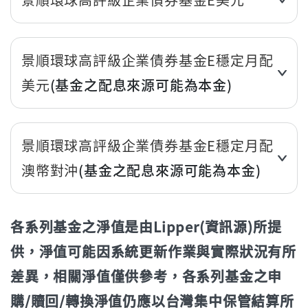
近3個月
-0.11%
景順環球高評級企業債券基金E穩定月配
近6個月
-0.96%
美元
(基金之配息來源可能為本金)
近1年(%)
1.94%
近3個月
-0.12%
近2年(%)
7.20%
景順環球高評級企業債券基金E穩定月配
近6個月
-0.97%
近3年
16.03%
澳幣對沖
(基金之配息來源可能為本金)
近1年(%)
1.93%
年初至今
-0.91%
近3個月
0.08%
近2年(%)
7.18%
各系列基金之淨值是由Lipper(資訊源)所提
立即申購
近6個月
-0.80%
近3年
16.01%
供，淨值可能因系統更新作業與實際狀況有所
近1年(%)
1.80%
差異，相關淨值僅供參考，各系列基金之申
年初至今
-0.91%
近2年(%)
6.20%
購/贖回/轉換淨值仍應以台灣集中保管結算所