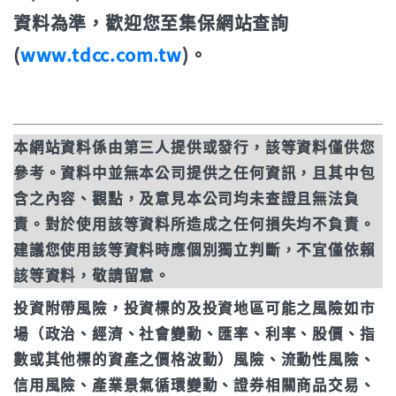
立即申購
資料為準，歡迎您至集保網站查詢
近3年
13.20%
(
www.tdcc.com.tw
)。
年初至今
-0.79%
立即申購
本網站資料係由第三人提供或發行，該等資料僅供您
參考。資料中並無本公司提供之任何資訊，且其中包
含之內容、觀點，及意見本公司均未查證且無法負
責。對於使用該等資料所造成之任何損失均不負責。
建議您使用該等資料時應個別獨立判斷，不宜僅依賴
該等資料，敬請留意。
投資附帶風險，投資標的及投資地區可能之風險如市
場（政治、經濟、社會變動、匯率、利率、股價、指
數或其他標的資產之價格波動）風險、流動性風險、
信用風險、產業景氣循環變動、證券相關商品交易、