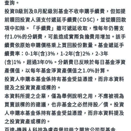
查詢。
投資B級別及B月配級別基金不收申購手續費，但如提
前贖回投資人須支付遞延手續費(CDSC)，並從贖回款
項中扣除。「手續費」雖可遞延收取，惟每年仍需支
付1.0%的分銷費，可能造成實際負擔費用增加。該手
續費依原始申購價格乘上買回股份數量。基金遞延手
續費率：0-1年(含)3%，1-2年(含)2%，2-3年
(含)1%，超過3年0%。分銷費已反映於每日基金淨資
產價值，以每年基金淨資產價值之1.0%計算。
投資人申購本基金係持有基金受益憑證，而非本資料
提及之投資資產或標的。
本資料所提之企業，僅為舉例說明之用，不應被視為
買賣該標的的建議，也非基金之必然持股／債。投資
人申購本基金係持有基金受益憑證，而非本資料提及
之投資資產或標的。
百達-機器人科技為盧森堡註冊之開放公司型基金