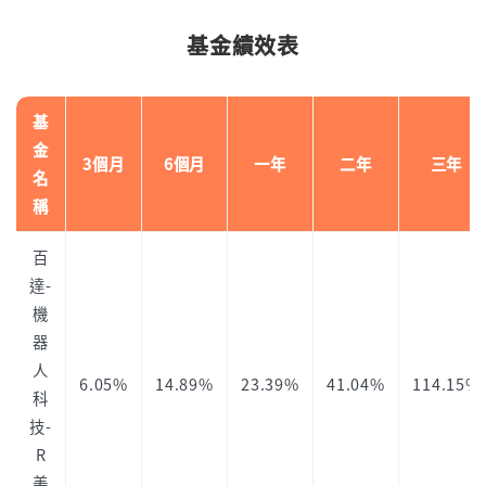
基金績效表
基
金
3個月
6個月
一年
二年
三年
名
稱
百
達-
機
器
人
6.05%
14.89%
23.39%
41.04%
114.15%
科
技-
R
美