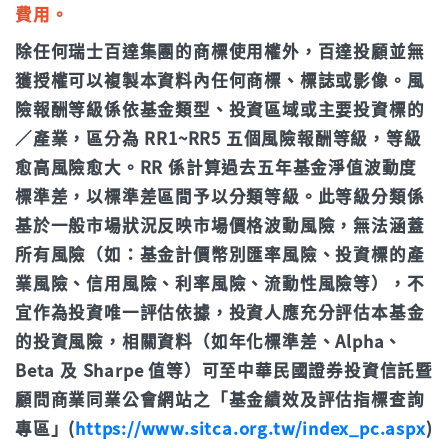
費用。
除任何瑞士百達集團的商標使用權外，百達投顧並無
獲授權可以複製本資料內任何商標、標誌或影像。風
險報酬等級係依基金類型、投資區域或主要投資標的
／產業，區分為 RR1~RR5 五個風險報酬等級，等級
愈高風險愈大。RR 係計算過去五年基金淨值波動度
標準差，以標準差區間予以分類等級。此等級分類係
基於一般市場狀況反映市場價格波動風險，無法涵蓋
所有風險（如：基金計價幣別匯率風險、投資標的產
業風險、信用風險、利率風險、流動性風險等），不
宜作為投資唯一評估依據，投資人應充分評估本基金
的投資風險，相關資料（如年化標準差、Alpha、
Beta 及 Sharpe 值等）可至中華民國證券投資信託暨
顧問商業同業公會網站之「基金績效及評估指標查詢
專區」(
https://www.sitca.org.tw/index_pc.aspx
)