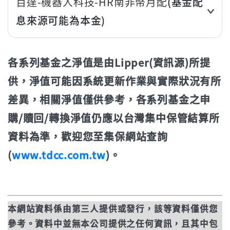
百達-機器人科技-HR南非幣月配
(基金配
近6個月
12.33%
息來源可能為本金)
近1年(%)
28.31%
近3個月
15.08%
近2年(%)
46.43%
各系列基金之淨值是由Lipper(資訊源)所提
近6個月
12.61%
近3年
77.30%
供，淨值可能因系統更新作業與實際狀況有所
近1年(%)
29.59%
差異，相關淨值僅供參考，各系列基金之申
年初至今
13.97%
近2年(%)
50.19%
購/贖回/轉換淨值仍應以台灣集中保管結算所
立即申購
資料為準，歡迎您至集保網站查詢
近3年
85.60%
(
www.tdcc.com.tw
)。
年初至今
14.43%
立即申購
本網站資料係由第三人提供或發行，該等資料僅供您
參考。資料中並無本公司提供之任何資訊，且其中包