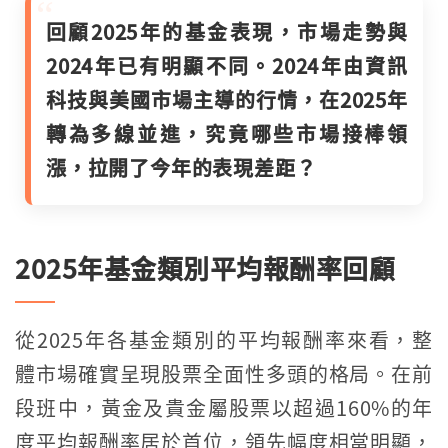
回顧2025年的基金表現，市場走勢與
2024年已有明顯不同。2024年由資訊
科技與美國市場主導的行情，在2025年
轉為多線並進，究竟哪些市場接棒領
漲，拉開了今年的表現差距？
2025年基金類別平均報酬率回顧
從2025年各基金類別的平均報酬率來看，整
體市場確實呈現股票全面性多頭的格局。在前
段班中，黃金及貴金屬股票以超過160%的年
度平均報酬率居於首位，領先幅度相當明顯，