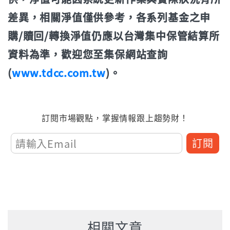
近1年(%)
150.28%
近3年
324.11%
差異，相關淨值僅供參考，各系列基金之申
立即申購
近2年(%)
186.62%
購/贖回/轉換淨值仍應以台灣集中保管結算所
年初至今
68.24%
資料為準，歡迎您至集保網站查詢
近3年
226.77%
立即申購
(
www.tdcc.com.tw
)。
年初至今
67.99%
立即申購
訂閱市場觀點，掌握情報跟上趨勢財！
訂閱
相關文章