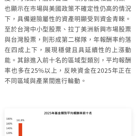
也顯示在市場與美國政策不確定性仍高的情況
下，具備避險屬性的資產明顯受到資金青睞。
至於台灣中小型股票、拉丁美洲新興市場股票
與台灣股票，則形成第二梯隊，年報酬率約落
在四成上下，展現穩健且具延續性的上漲動
能。其餘進入前十名的區域型類別，平均報酬
率也多在25%以上，反映資金在2025年正在
不同區域與產業間進行輪動。