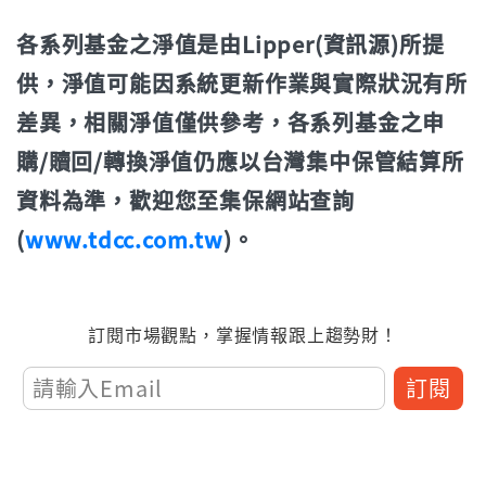
近3個月
5.90%
近1年(%)
9.04%
近3年
-
各系列基金之淨值是由Lipper(資訊源)所提
近6個月
10.77%
近2年(%)
42.48%
年初至今
15.21%
供，淨值可能因系統更新作業與實際狀況有所
近1年(%)
-
近3年
67.00%
差異，相關淨值僅供參考，各系列基金之申
立即申購
近2年(%)
-
購/贖回/轉換淨值仍應以台灣集中保管結算所
年初至今
3.97%
資料為準，歡迎您至集保網站查詢
近3年
-
立即申購
(
www.tdcc.com.tw
)。
年初至今
12.43%
立即申購
訂閱市場觀點，掌握情報跟上趨勢財！
訂閱