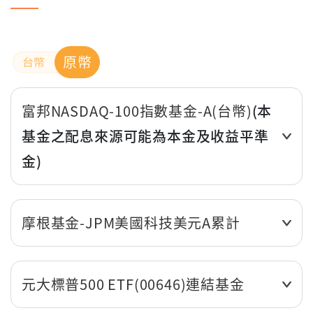
原幣
富邦NASDAQ-100指數基金-A(台幣)
(本
基金之配息來源可能為本金及收益平準
金)
近3個月
5.28%
摩根基金-JPM美國科技美元A累計
近6個月
13.83%
近3個月
2.09%
近1年(%)
-
元大標普500 ETF(00646)連結基金
近6個月
4.82%
近2年(%)
-