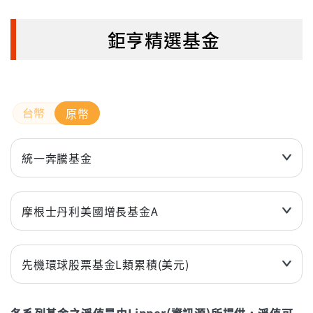
鉅亨精選基金
原幣
統一奔騰基金
近3個月
-12.72%
近6個月
49.98%
摩根士丹利美國增長基金A
近1年(%)
125.23%
近3個月
-1.23%
近2年(%)
162.88%
近6個月
-4.27%
先機環球股票基金L類累積(美元)
近3年
235.80%
近1年(%)
-12.44%
近3個月
6.19%
年初至今
54.29%
近2年(%)
49.46%
各系列基金之淨值是由Lipper(資訊源)所提供，淨值可