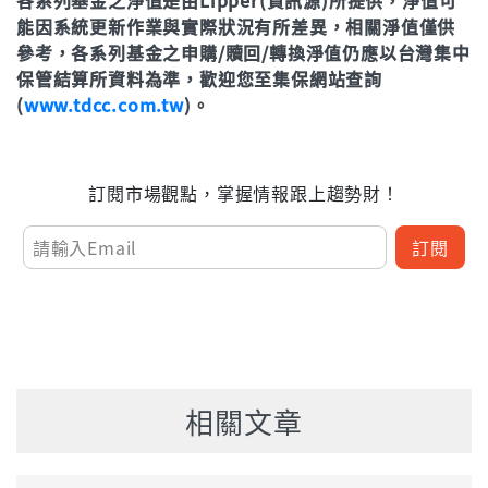
近6個月
8.03%
能因系統更新作業與實際狀況有所差異，相關淨值僅供
近3年
53.73%
立即申購
近1年(%)
23.51%
參考，各系列基金之申購/贖回/轉換淨值仍應以台灣集中
年初至今
-11.06%
近2年(%)
48.41%
保管結算所資料為準，歡迎您至集保網站查詢
(
www.tdcc.com.tw
)。
近3年
77.24%
立即申購
年初至今
10.71%
訂閱市場觀點，掌握情報跟上趨勢財！
立即申購
訂閱
相關文章