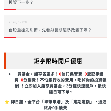
投資下一步？
2026/07/28
台股重挫先別慌，先看AI長期趨勢改變了嗎？
鉅亨限時開戶優惠
買基金，鉅亨省更多！
0
信託保管費
0
遞延手續
費
0
分銷費！
不怕銀行收的費用，吃掉你的投資報
酬 ！立即加入鉅亨買基金，3分鐘快速開戶，最快
隔日可下單~
⭐ 即日起，全平台「單筆申購」及「定期定額」，通通
終身0手續費