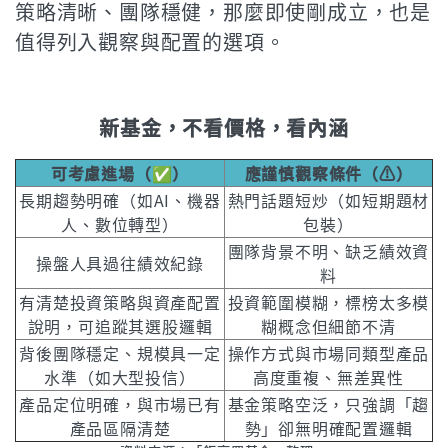
策略清晰、團隊穩健，那麼即使剛成立，也是
值得列入觀察與配置的選項。
新基金，不看價格，看內涵
可考慮進場（✅）
應謹慎觀察條件（⚠️）
長期趨勢明確（如AI、機器
熱門話題短炒（如短期題材
人、數位轉型）
包裝）
團隊背景不明、缺乏績效資
操盤人具過往績效紀錄
料
有清楚投資策略與資產配置
投資範圍模糊，標榜太多模
說明，可追蹤其選股邏輯
糊概念但細節不清
背後團隊穩定、規模具一定
操作方式與市場同類型產品
水準（如大型投信）
高度重複、無差異性
產品定位明確，與市場已有
基金策略空泛，只強調「趨
產品區隔清楚
勢」卻無明確配置邏輯