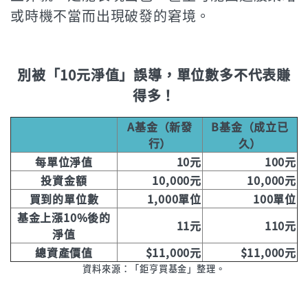
或時機不當而出現破發的窘境。
別被「10元淨值」誤導，單位數多不代表賺
得多！
A
基金（新發
B
基金（成立已
行）
久）
每單位淨值
10
元
100
元
投資金額
10,000
元
10,000
元
買到的單位數
1,000
單位
100
單位
基金上漲10%後的
11
元
110
元
淨值
總資產價值
$11,000
元
$11,000
元
資料來源：「鉅亨買基金」整理。