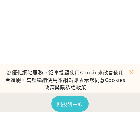
ｘ
為優化網站服務，鉅亨投顧使用Cookie來改善使用
者體驗。當您繼續使用本網站即表示您同意Cookies
政策與隱私權政策
繼續使用
回投研中心
TOP
鉅亨證券投資顧問股份有限公司
113金管投顧新字第003號