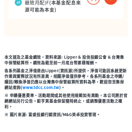
避險月配)F
(本基金配息來
源可能為本金)
本文提及之基金績效，資料來源: Lipper & 投信投顧公會 & 台灣集
中保管結算所。績效為截至前一月底台幣累積報酬。
各系列基金之淨值是由Lipper(資訊源)所提供，淨值可能因系統更新
作業與實際狀況有所差異，相關淨值僅供參考，各系列基金之申購/
贖回/轉換淨值仍應以台灣集中保管結算所資料為準，歡迎您至集保
網站查詢(
www.tdcc.com.tw
)。
※ 申購優惠費率、活動期間或其他使用規範如有異動，本公司將於官
網網站另行公告。鉅亨買基金保留隨時終止，或調整優惠活動之權
利。
※ 圖片來源: 富盛投顧行銷資訊/M&G英卓投資管理。