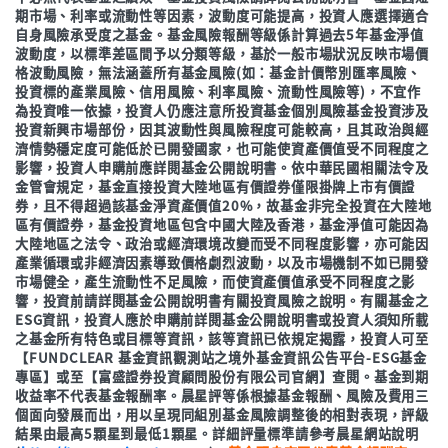
期市場、利率或流動性等因素，波動度可能提高，投資人應選擇適合
自身風險承受度之基金。基金風險報酬等級係計算過去5年基金淨值
波動度，以標準差區間予以分類等級，基於一般市場狀況反映市場價
格波動風險，無法涵蓋所有基金風險(如：基金計價幣別匯率風險、
投資標的產業風險、信用風險、利率風險、流動性風險等)，不宜作
為投資唯一依據，投資人仍應注意所投資基金個別風險基金投資涉及
投資新興市場部份，因其波動性與風險程度可能較高，且其政治與經
濟情勢穩定度可能低於已開發國家，也可能使資產價值受不同程度之
影響，投資人申購前應詳閱基金公開說明書。依中華民國相關法令及
金管會規定，基金直接投資大陸地區有價證券僅限掛牌上市有價證
券，且不得超過該基金淨資產價值20%，故基金非完全投資在大陸地
區有價證券，基金投資地區包含中國大陸及香港，基金淨值可能因為
大陸地區之法令、政治或經濟環境改變而受不同程度影響，亦可能因
產業循環或非經濟因素導致價格劇烈波動，以及市場機制不如已開發
市場健全，產生流動性不足風險，而使資產價值承受不同程度之影
響，投資前請詳閱基金公開說明書有關投資風險之說明。有關基金之
ESG資訊，投資人應於申購前詳閱基金公開說明書或投資人須知所載
之基金所有特色或目標等資訊，該等資訊已依規定揭露，投資人可至
【FUNDCLEAR 基金資訊觀測站之境外基金資訊公告平台-ESG基金
專區】或至【富盛證券投資顧問股份有限公司官網】查閱。基金到期
收益率不代表基金報酬率。晨星評等係根據基金報酬、風險及費用三
個面向發展而出，用以呈現同組別基金風險調整後的相對表現，評級
結果由最高5顆星到最低1顆星。詳細評量標準請參考晨星網站說明