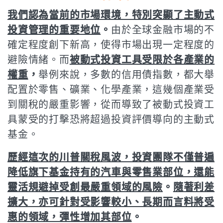
我們認為當前的市場環境，特別突顯了主動式
投資管理的重要地位
。
由於全球金融市場的不
確定程度創下新高，使得市場出現一定程度的
避險情緒。而
被動式投資工具受限於各產業的
權重
，
舉例來說，多數的信用債指數，都大舉
配置於零售、礦業、化學產業，這幾個產業受
到關稅的嚴重影響，從而導致了被動式投資工
具蒙受的打擊恐將超過投資評價導向的主動式
基金。
歷經這次的川普關稅風波，投資團隊不僅普遍
降低旗下基金持有的汽車與零售業部位，還能
靈活規避掉受創最嚴重領域的風險
。
隨著利差
擴大，亦可針對受影響較小、長期而言料將受
惠的領域，彈性增加其部位
。