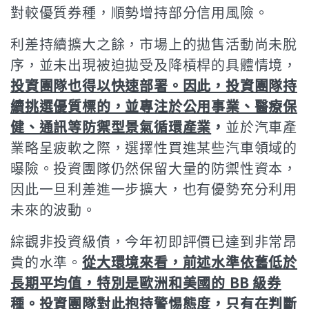
對較優質券種，順勢增持部分信用風險。
利差持續擴大之餘，市場上的拋售活動尚未脫
序，並未出現被迫拋受及降槓桿的具體情境，
投資團隊也得以快速部署。因此，投資團隊持
續挑選優質標的，並專注於公用事業、醫療保
健、通訊等防禦型景氣循環產業
，
並於汽車產
業略呈疲軟之際，選擇性買進某些汽車領域的
曝險。投資團隊仍然保留大量的防禦性資本，
因此一旦利差進一步擴大，也有優勢充分利用
未來的波動。
綜觀非投資級債，今年初即評價已達到非常昂
貴的水準。
從大環境來看，前述水準依舊低於
長期平均值，特別是歐洲和美國的 BB 級券
種
。
投資團隊對此抱持警惕態度，只有在判斷