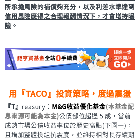
所承擔風險的補償夠充分，以及利差水準達到
信用風險應得之合理報酬情況下，才會增持曝
險
。
用『TACO』投資策略，度過震盪
『T』
reasury：
M&G收益優化基金
(本基金配
息來源可能為本金)
公債部位超過 5 成，當前
成熟市場公債收益率位於歷史高點(下圖一)，
且增加整體投組抗震度，並維持相對長存續期