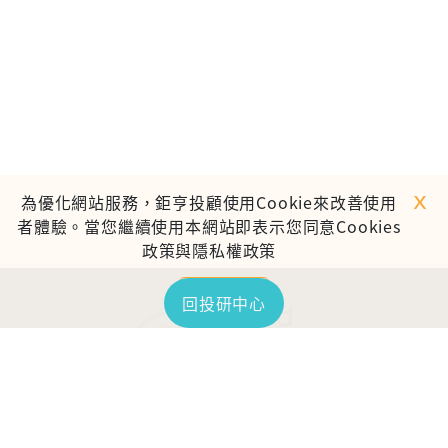
ｘ
為優化網站服務，鉅亨投顧使用Cookie來改善使用
者體驗。當您繼續使用本網站即表示您同意Cookies
政策與隱私權政策
繼續使用
回投研中心
TOP
鉅亨證券投資顧問股份有限公司
113金管投顧新字第003號
台北市信義區松仁路89號18樓B室