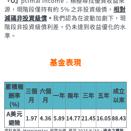
『O』
ptimal Income：積極尋找優質收益來
源，現階段僅持有約 5% 之非投資級債，
相對
減碼非投資級債
。
我們認為在波動加劇下，現
階段非投資級債利差，仍未達到收益優化的水
準。
基金表現
累積報
三個
六個
成立
酬率
一年
兩年
三年
五年
月
月
以來
(%)
A美元
1.97
4.36
5.89
14.77
21.45
16.05
88.43
避險
資料來源: Morningstar, 原幣計價, 截至 2025/6/30。
過去之績效