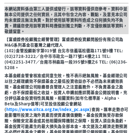
本網站資料係由第三人提供或發行，該等資料僅供您參考。資料中並
無本公司提供之任何資訊，且其中包含之內容、觀點，及意見本公司
均未查證且無法負責。對於使用該等資料所造成之任何損失均不負
責。建議您使用該等資料時應個別獨立判斷，不宜僅依賴該等資料，
敬請留意。
【富盛證券投顧獨立經營管理】富盛證券投資顧問股份有限公司為
M&G系列基金在臺灣之總代理人
(102)金管投顧新字第019號 台北市信義區松德路171號9樓 TEL:
(02)2728-3222／台中市市政北一路77號14樓之11 TEL:
(04)2251-3477／台南市林森路一段395號9樓之6 TEL: (06)236-
5208。
本基金經金管會核准或同意生效，惟不表示絕無風險。基金經理公司
以往之經理績效不保證基金之最低投資收益亦不必然為未來績效表
現。基金經理公司除盡善良管理人之注意義務外，不負責基金之盈
虧，亦不保證最低之收益，投資人申購前應詳閱基金公開說明書，充
分評估基金投資特性與風險，相關資料(如年化標準差、Alpha、
Beta及Sharp值等)可至投信投顧公會網站
(
https://www.sitca.org.tw/index_pc.aspx
)查詢。匯率走勢亦可
能影響所投資之海外資產而使資產價值變動。基金投資無受存款保
險、保險安定基金或其他相關保障機制之保障，投資人須自負盈虧。
基金投資可能產生的最大損失為全部本金。本文提及之經濟走勢預測
不必然代表基金之績效，基金投資風險請詳閱公開說明書。基金因短