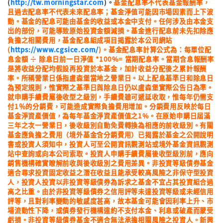
(
http://tw.morningstar.com
)。
基金配息率不代表基金報酬率，
且過去配息率不代表未來配息率；基金淨值可能因市場因素而上下波
動。基金的配息可能由基金的收益或本金中支付。任何涉及由本金支
出的部份，可能導致原始投資金額減損。基金進行配息前未先扣除應
負擔之相關費用，基金配息組成項目揭露於本公司網站
(
https://www.cgsice.com/
)。基金配息率計算公式為：每單位配
息金額 ÷ 除息日前一日淨值 *100%= 當期配息率。當期含息報酬率
是將收益分配均假設再投資於本基金，加計收益分配後之累計報酬
率。所稱營業日係指盧森堡當地之營業日。以上配息基準日和除息日
為預定規則，惟實際之基準日與除息日仍以盧森堡實際公告日為準。
就申購手續費屬後收型之級別，手續費雖可遞延收取，惟每年仍需支
付1％的分銷費，可能造成實際負擔費用增加。分銷費用反映於每日
基金淨資產價值，為每年基金淨資產價值之1%。在原始申購日屆滿
三年之次一營業日，後收級別自動免費轉換為相應的前收級別。有關
基金應負擔之費用（境外基金含分銷費用）已揭露於基金之公開說明
書或投資人須知中，投資人可至公開資訊觀測站或境外基金資訊觀測
站中查詢或向本公司索取。投資人申購手續費屬後收型級別前，應向
銷售機構確實瞭解前收與後收級別之費用差異。非投資等級債券基金
適合尋求投資固定收益之潛在收益且能承受較高風險之非保守型投資
人，投資人投資以非投資等級債券為訴求之基金不宜占其投資組合過
高之比重。由於非投資等級債券之信用評等未達投資等級或未經信用
評等，且對利率變動的敏感度甚高，故本基金可能會因利率上升、市
場流動性下降，或債券發行機構違約不支付本金、利息或破產而蒙受
虧損。非投資等級債券基金不適合無法承擔相關風險之投資人。新興