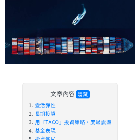
文章內容
隱藏
靈活彈性
長期投資
用『TACO』投資策略，度過震盪
基金表現
投資佈局