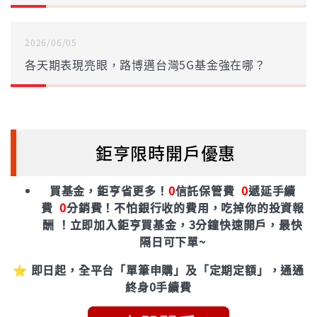
2026/06/05
各天期表現亮眼，路博邁台灣5G基金強在哪？
鉅亨限時開戶優惠
買基金，鉅亨省更多！
0
信託保管費
0
遞延手續
費
0
分銷費！
不怕銀行收的費用，吃掉你的投資報
酬 ！立即加入鉅亨買基金，3分鐘快速開戶，最快
隔日可下單~
⭐ 即日起，全平台「單筆申購」及「定期定額」，通通
終身0手續費