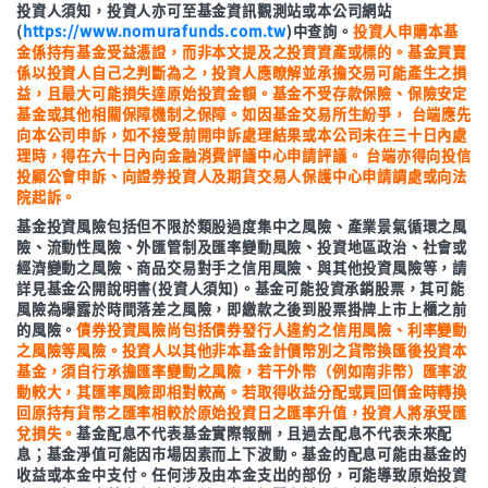
投資人須知，投資人亦可至基金資訊觀測站或本公司網站
(
https://www.nomurafunds.com.tw
)中查詢。
投資人申購本基
金係持有基金受益憑證，而非本文提及之投資資產或標的。基金買賣
係以投資人自己之判斷為之，投資人應瞭解並承擔交易可能產生之損
益，且最大可能損失達原始投資金額。基金不受存款保險、保險安定
基金或其他相關保障機制之保障。如因基金交易所生紛爭， 台端應先
向本公司申訴，如不接受前開申訴處理結果或本公司未在三十日內處
理時，得在六十日內向金融消費評議中心申請評議。 台端亦得向投信
投顧公會申訴、向證券投資人及期貨交易人保護中心申請調處或向法
院起訴。
基金投資風險包括但不限於類股過度集中之風險、產業景氣循環之風
險、流動性風險、外匯管制及匯率變動風險、投資地區政治、社會或
經濟變動之風險、商品交易對手之信用風險、與其他投資風險等，請
詳見基金公開說明書(投資人須知)。基金可能投資承銷股票，其可能
風險為曝露於時間落差之風險，即繳款之後到股票掛牌上市上櫃之前
的風險。
債券投資風險尚包括債券發行人違約之信用風險、利率變動
之風險等風險。投資人以其他非本基金計價幣別之貨幣換匯後投資本
基金，須自行承擔匯率變動之風險，若干外幣（例如南非幣）匯率波
動較大，其匯率風險即相對較高。若取得收益分配或買回價金時轉換
回原持有貨幣之匯率相較於原始投資日之匯率升值，投資人將承受匯
兌損失。
基金配息不代表基金實際報酬，且過去配息不代表未來配
息；基金淨值可能因市場因素而上下波動。基金的配息可能由基金的
收益或本金中支付。任何涉及由本金支出的部份，可能導致原始投資