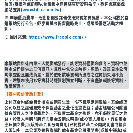
贖回/轉換淨值仍應以台灣集中保管結算所資料為準，歡迎您至集保
網站查詢(
www.tdcc.com.tw
)。
※ 申購優惠費率、活動期間或其他使用規範如有異動，本公司將於官
網網站另行公告。鉅亨買基金保留隨時終止，或調整優惠活動之權
利。
※ 圖片來源:
https://www.freepik.com/
。
本網站資料係由第三人提供或發行，該等資料僅供您參考。資料中並
無本公司提供之任何資訊，且其中包含之內容、觀點，及意見本公司
均未查證且無法負責。對於使用該等資料所造成之任何損失均不負
責。建議您使用該等資料時應個別獨立判斷，不宜僅依賴該等資料，
敬請留意。
【野村投信贊助刊登】
上述基金均經金管會核准或同意生效，惟不表示絕無風險。基金經理
公司以往之經理績效不保證基金之最低投資收益；基金經理公司除盡
善良管理人之注意義務外，不負責本基金之盈虧，亦不保證最低之收
益，投資人申購前應詳閱基金公開說明書(或投資人須知)。有關基金
應負擔之費用(境外基金含分銷費用)已揭露於基金公開說明書或投資
人須知中，本公司及銷售機構均備有基金公開說明書(或其中譯本)或