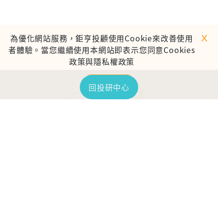
ｘ
為優化網站服務，鉅亨投顧使用Cookie來改善使用
者體驗。當您繼續使用本網站即表示您同意Cookies
政策與隱私權政策
繼續使用
回投研中心
TOP
鉅亨證券投資顧問股份有限公司
113金管投顧新字第003號
台北市信義區松仁路89號18樓B室
服務時間：09:00-17:00
客服信箱：cs@anuefund.com.tw
服務專線：(02)2720-8126
鉅亨投顧獨立經營管理