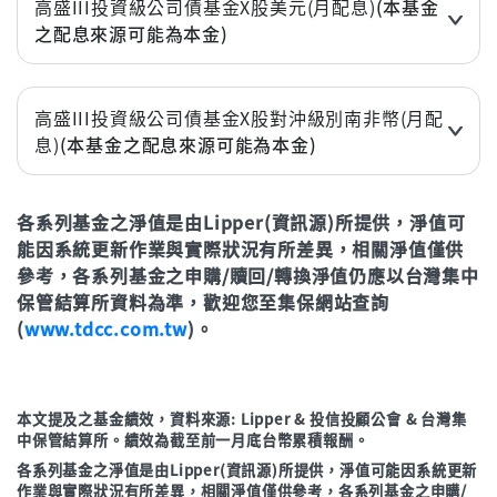
高盛III投資級公司債基金X股美元(月配息)
(本基金
之配息來源可能為本金)
近3個月
-1.02%
近6個月
-1.65%
高盛III投資級公司債基金X股對沖級別南非幣(月配
息)
(本基金之配息來源可能為本金)
近1年(%)
1.55%
近3個月
-0.38%
近2年(%)
5.46%
各系列基金之淨值是由Lipper(資訊源)所提供，淨值可
近6個月
-0.56%
近3年
11.98%
能因系統更新作業與實際狀況有所差異，相關淨值僅供
近1年(%)
3.76%
年初至今
-1.58%
參考，各系列基金之申購/贖回/轉換淨值仍應以台灣集中
近2年(%)
10.80%
保管結算所資料為準，歡迎您至集保網站查詢
立即申購
(
www.tdcc.com.tw
)。
近3年
20.70%
年初至今
-0.35%
本文提及之基金績效，資料來源: Lipper & 投信投顧公會 & 台灣集
立即申購
中保管結算所。績效為截至前一月底台幣累積報酬。
各系列基金之淨值是由Lipper(資訊源)所提供，淨值可能因系統更新
作業與實際狀況有所差異，相關淨值僅供參考，各系列基金之申購/