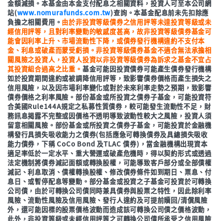
金額減損。本基金由本金支付配息之相關資料，投資人可至本公司網
站(
www.nomurafunds.com.tw
)查詢。本基金配息前未先扣除應
負擔之相關費用。
由於非投資等級債券之信用評等未達投資等級或未
經信用評等，且對利率變動的敏感度甚高，故非投資等級債券基金可
能會因利率上升、市場流動性下降，或債券發行機構違約不支付本
金、利息或破產而蒙受虧損。非投資等級債券基金不適合無法承擔相
關風險之投資人，投資人投資以非投資等級債券為訴求之基金不宜占
其投資組合過高之比重。
基金可能因投資債券可能產生債券發行機構
如於投資期間違約或被調降信用評等，致影響債券價格而產生損失之
信用風險，以及因市場利率變化或對於未來利率走勢之預期，致影響
債券價格之利率風險。部份基金或所投資之債券子基金，可能投資符
合美國Rule144A規定之私募性質債券，較可能發生流動性不足，財
務訊息揭露不完整或因價格不透明導致波動性較大之風險，投資人須
留意相關風險。部份基金或所投資之債券子基金，可能投資於金融機
構發行具損失吸收能力之債券(包括應急可轉換債券及具總損失吸收
能力債券，下稱 CoCo Bond 及TLAC 債券)，當金融機構出現資本
適足率低於一定水平、重大營運或破產危機時，得以契約形式或透過
法定機制將債券減記面額或轉換股權，可能導致客戶部分或全部債權
減記、利息取消、債權轉換股權、修改債券條件如到期日、票息、付
息日、或暫停配息等變動。部分基金或投資之子基金可投資於可轉換
公司債，由於可轉換公司債同時兼具債券與股票之特性，因此除利率
風險、流動性風險及信用風險、發行人違約及可提前贖回/清償風險
外，還可能因標的股票價格波動而造成該可轉換公司債之價格波動，
此外，非投資等級或未經信用評等之可轉換公司債所承受之信用風險