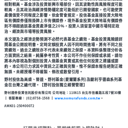
相對較高。基金涉及投資新興市場部份，因其波動性與風險程度可能
較高，且其政治與經濟情勢穩定度可能低於已開發國家，也可能使資
產價值受不同程度之影響。依金管會規定，投信基金直接投資大陸地
區有價證券僅限掛牌上市有價證券，境外基金投資大陸地區有價證券
則不得超過該基金資產淨值之20%，投資人須留意中國市場特定政
治、經濟與市場等投資風險。
本文提及之經濟走勢預測不必然代表基金之績效，基金投資風險請詳
閱基金公開說明書。定時定額投資人因不同時間進場，將有不同之投
資績效，過去之績效亦不代表未來績效之保證。本資料係整理分析各
方面資訊之結果，純屬參考性質，本公司不作任何保證或承諾，請勿
將本內容視為對個別投資人做基金買賣或其他任何投資之建議或要
約。本公司已力求其中資訊之正確與完整，惟不保證本報告絕對正確
無誤。未經授權不得複製、修改或散發引用。
野村投信為高盛、晉達、野村基金(愛爾蘭系列)及駿利亨德森系列基
金在台灣之總代理。【野村投信獨立經營管理】
野村證券投資信託股份有限公司 公司地址：110615 台北市信義路五段7號30樓
‖ 客服專線： (02)8758-1568 ‖
www.nomurafunds.com.tw
。
AMK01-250400072