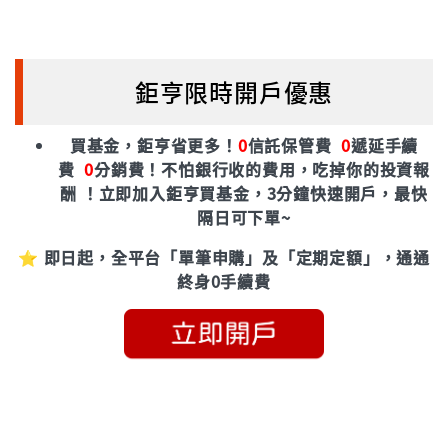
鉅亨限時開戶優惠
買基金，鉅亨省更多！
0
信託保管費
0
遞延手續
費
0
分銷費！
不怕銀行收的費用，吃掉你的投資報
酬 ！立即加入鉅亨買基金，3分鐘快速開戶，最快
隔日可下單~
⭐ 即日起，全平台「單筆申購」及「定期定額」，通通
終身0手續費