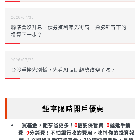
2026/07/30
聯準會沒升息，債券殖利率先衝高！通膨雜音下的
投資下一步？
2026/07/28
台股重挫先別慌，先看AI長期趨勢改變了嗎？
鉅亨限時開戶優惠
買基金，鉅亨省更多！
0
信託保管費
0
遞延手續
費
0
分銷費！
不怕銀行收的費用，吃掉你的投資報