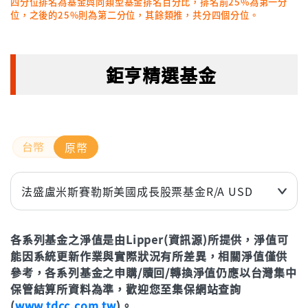
四分位排名為基金與同類型基金排名百分比，排名前25%為第一分
位，之後的25%則為第二分位，其餘類推，共分四個分位。
鉅亨精選基金
原幣
法盛盧米斯賽勒斯美國成長股票基金R/A USD
近3個月
-1.37%
各系列基金之淨值是由Lipper(資訊源)所提供，淨值可
近6個月
-3.65%
能因系統更新作業與實際狀況有所差異，相關淨值僅供
近1年(%)
-0.15%
參考，各系列基金之申購/贖回/轉換淨值仍應以台灣集中
近2年(%)
23.55%
保管結算所資料為準，歡迎您至集保網站查詢
(
www.tdcc.com.tw
)。