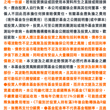
之唯一依據，
若有投資損益或因使用本資料所生之直接或間接損
失，應由投資人自行負責。本公司或關係企業與其任何董事、受
僱人不因此而承擔任何損害賠償責任。有關基金應負擔之費用
（境外基金含分銷費用）已揭露於基金之公開說明書(或中譯本)
或投資人須知中，投資人可至公開資訊觀測站或境外基金資訊觀
測站中查詢。各銷售機構備有基金公開說明書及投資人須知，歡
迎索取。
投資人應注意基金投資之風險包括利率風險、債券交易
市場流動性不足之風險及投資無擔保公司債之風險；或有因利率
變動、債券交易市場流動性不足及定期存單提前解約而影響基金
淨值下跌之風險，同時或有受益人大量贖回時，致延遲給付贖回
價款之可能。
本文提及之經濟走勢預測不必然代表本基金之績
效，本基金投資風險請詳閱基金公開說明書。
投資涉及新興市場
部份，其波動性與風險程度可能較高，且其政治與經濟情勢穩定
度可能低於已開發國家，也可能使資產價值受不同程度之影響。
●投資人申購本基金係持有基金受益憑證，而非本文提及之投資
資產或標的。本公司總代理之法盛國際系列基金CT級別部分，
手續費雖可遞延收取，惟每年仍需支付1%分銷費，可能造成實
際負擔費用增加。CT級別於投資人持有滿3年後自動轉換為R級
別，無需再支付分銷費。●基金配息率不代表基金報酬率，且過