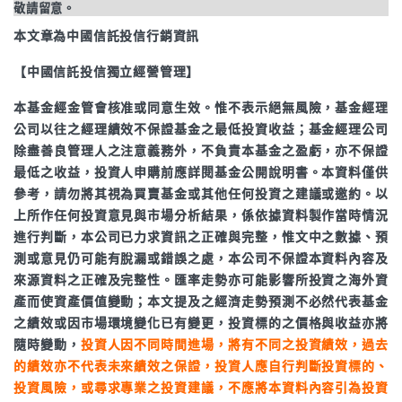
敬請留意。
本文章為中國信託投信行銷資訊
【中國信託投信獨立經營管理】
本基金經金管會核准或同意生效。惟不表示絕無風險，基金經理
公司以往之經理績效不保證基金之最低投資收益；基金經理公司
除盡善良管理人之注意義務外，不負責本基金之盈虧，亦不保證
最低之收益，投資人申購前應詳閱基金公開說明書。本資料僅供
參考，請勿將其視為買賣基金或其他任何投資之建議或邀約。以
上所作任何投資意見與市場分析結果，係依據資料製作當時情況
進行判斷，本公司已力求資訊之正確與完整，惟文中之數據、預
測或意見仍可能有脫漏或錯誤之處，本公司不保證本資料內容及
來源資料之正確及完整性。匯率走勢亦可能影響所投資之海外資
產而使資產價值變動；本文提及之經濟走勢預測不必然代表基金
之績效或因市場環境變化已有變更，投資標的之價格與收益亦將
隨時變動，
投資人因不同時間進場，將有不同之投資績效，過去
的績效亦不代表未來績效之保證，投資人應自行判斷投資標的、
投資風險，或尋求專業之投資建議，不應將本資料內容引為投資