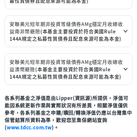
募性質債券且配息來源可能為本金)
立即申購
近2年(%)
5.48%
近3個月
0.65%
近3年
15.38%
近6個月
0.23%
安聯美元短年期非投資等級債券AMg穩定月收總收
年初至今
1.27%
益南非幣避險
(本基金主要投資於符合美國Rule
近1年(%)
1.64%
144A規定之私募性質債券且配息來源可能為本金)
立即申購
近2年(%)
1.60%
近3個月
1.68%
近3年
9.32%
近6個月
2.38%
安聯美元短年期非投資等級債券AMg穩定月收總收
年初至今
0.27%
益澳幣避險
(本基金主要投資於符合美國Rule
近1年(%)
6.20%
144A規定之私募性質債券且配息來源可能為本金)
立即申購
近2年(%)
11.22%
近3個月
1.22%
近3年
25.51%
各系列基金之淨值是由Lipper(資訊源)所提供，淨值可
近6個月
1.18%
年初至今
2.73%
能因系統更新作業與實際狀況有所差異，相關淨值僅供
近1年(%)
3.39%
參考，各系列基金之申購/贖回/轉換淨值仍應以台灣集中
立即申購
近2年(%)
4.46%
保管結算所資料為準，歡迎您至集保網站查詢
(
www.tdcc.com.tw
)。
近3年
12.92%