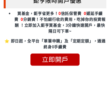
鉅亨限時開戶優惠
買基金，鉅亨省更多！
0
信託保管費
0
遞延手續
費
0
分銷費！
不怕銀行收的費用，吃掉你的投資報
酬 ！立即加入鉅亨買基金，3分鐘快速開戶，最快
隔日可下單~
⭐ 即日起，全平台「單筆申購」及「定期定額」，通通
終身0手續費