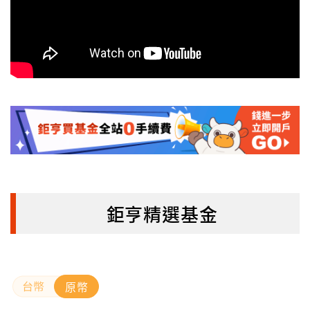
鉅亨精選基金
原幣