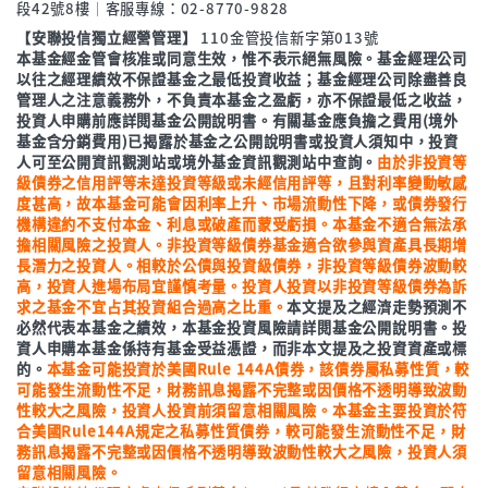
段42號8樓│客服專線：02-8770-9828
【安聯投信獨立經營管理】
110金管投信新字第013號
本基金經金管會核准或同意生效，惟不表示絕無風險。基金經理公司
以往之經理績效不保證基金之最低投資收益；基金經理公司除盡善良
管理人之注意義務外，不負責本基金之盈虧，亦不保證最低之收益，
投資人申購前應詳閱基金公開說明書。有關基金應負擔之費用(境外
基金含分銷費用)已揭露於基金之公開說明書或投資人須知中，投資
人可至公開資訊觀測站或境外基金資訊觀測站中查詢。
由於非投資等
級債券之信用評等未達投資等級或未經信用評等，且對利率變動敏感
度甚高，故本基金可能會因利率上升、市場流動性下降，或債券發行
機構違約不支付本金、利息或破產而蒙受虧損。本基金不適合無法承
擔相關風險之投資人。非投資等級債券基金適合欲參與資產具長期增
長潛力之投資人。相較於公債與投資級債券，非投資等級債券波動較
高，投資人進場布局宜謹慎考量。投資人投資以非投資等級債券為訴
求之基金不宜占其投資組合過高之比重。
本文提及之經濟走勢預測不
必然代表本基金之績效，本基金投資風險請詳閱基金公開說明書。投
資人申購本基金係持有基金受益憑證，而非本文提及之投資資產或標
的。
本基金可能投資於美國Rule 144A債券，該債券屬私募性質，較
可能發生流動性不足，財務訊息揭露不完整或因價格不透明導致波動
性較大之風險，投資人投資前須留意相關風險。本基金主要投資於符
合美國Rule144A規定之私募性質債券，較可能發生流動性不足，財
務訊息揭露不完整或因價格不透明導致波動性較大之風險，投資人須
留意相關風險。