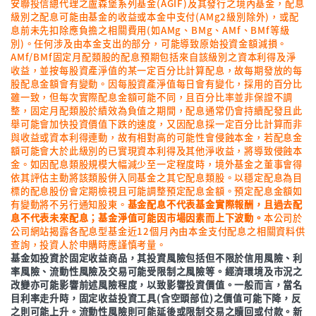
安聯投信總代理之盧森堡系列基金(AGIF)及其發行之境內基金，配息
級別之配息可能由基金的收益或本金中支付(AMg2級別除外)，或配
息前未先扣除應負擔之相關費用(如AMg、BMg、AMf、BMf等級
別)。任何涉及由本金支出的部分，可能導致原始投資金額減損。
AMf/BMf固定月配類股的配息預期包括來自該級別之資本利得及淨
收益，並按每股資產淨值的某一定百分比計算配息，故每期發放的每
股配息金額會有變動。因每股資產淨值每日會有變化，採用的百分比
雖一致，但每次實際配息金額可能不同，且百分比率並非保證不調
整，固定月配類股於績效為負值之期間，配息通常仍會持續配發且此
舉可能會加快投資價值下跌的速度，又因配息採一定百分比計算而非
與收益或資本利得連動，故有相對高的可能性會侵蝕本金，若配息金
額可能會大於此級別的已實現資本利得及其他淨收益，將導致侵蝕本
金。如因配息類股規模大幅減少至一定程度時，境外基金之董事會得
依其評估主動將該類股併入同基金之其它配息類股。以穩定配息為目
標的配息股份會定期檢視且可能調整預定配息金額。預定配息金額如
有變動將不另行通知股東。
基金配息不代表基金實際報酬，且過去配
息不代表未來配息；基金淨值可能因市場因素而上下波動。
本公司於
公司網站揭露各配息型基金近12個月內由本金支付配息之相關資料供
查詢，投資人於申購時應謹慎考量。
基金如投資於固定收益商品，其投資風險包括但不限於信用風險、利
率風險、流動性風險及交易可能受限制之風險等。經濟環境及市況之
改變亦可能影響前述風險程度，以致影響投資價值。一般而言，當名
目利率走升時，固定收益投資工具(含空頭部位)之價值可能下降，反
之則可能上升。流動性風險則可能延後或限制交易之贖回或付款。新