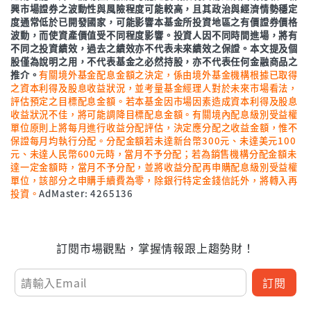
興市場證券之波動性與風險程度可能較高，且其政治與經濟情勢穩定
度通常低於已開發國家，可能影響本基金所投資地區之有價證券價格
波動，而使資產價值受不同程度影響。投資人因不同時間進場，將有
不同之投資績效，過去之績效亦不代表未來績效之保證。本文提及個
股僅為說明之用，不代表基金之必然持股，亦不代表任何金融商品之
推介。
有關境外基金配息金額之決定，係由境外基金機構根據已取得
之資本利得及股息收益狀況，並考量基金經理人對於未來市場看法，
評估預定之目標配息金額。若本基金因市場因素造成資本利得及股息
收益狀況不佳，將可能調降目標配息金額。有關境內配息級別受益權
單位原則上將每月進行收益分配評估，決定應分配之收益金額，惟不
保證每月均執行分配。分配金額若未達新台幣300元、未達美元100
元、未達人民幣600元時，當月不予分配；若為銷售機構分配金額未
達一定金額時，當月不予分配，並將收益分配再申購配息級別受益權
單位，該部分之申購手續費為零，除銀行特定金錢信託外，將轉入再
投資。
AdMaster: 4265136
訂閱市場觀點，掌握情報跟上趨勢財！
訂閱