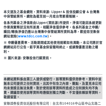
年初至今
1.29%
本文提及之基金績效，資料來源: Lipper & 投信投顧公會 & 台灣集
立即申購
中保管結算所。績效為截至前一月底台幣累積報酬。
各系列基金之淨值是由Lipper(資訊源)所提供，淨值可能因系統更新
作業與實際狀況有所差異，相關淨值僅供參考，各系列基金之申購/
贖回/轉換淨值仍應以台灣集中保管結算所資料為準，歡迎您至集保
網站查詢(
www.tdcc.com.tw
)。
※ 申購優惠費率、活動期間或其他使用規範如有異動，本公司將於官
網網站另行公告。鉅亨買基金保留隨時終止，或調整優惠活動之權
利。
※ 圖片來源: 安聯投信行銷資訊。
本網站資料係由第三人提供或發行，該等資料僅供您參考。資料中並
無本公司提供之任何資訊，且其中包含之內容、觀點，及意見本公司
均未查證且無法負責。對於使用該等資料所造成之任何損失均不負
責。建議您使用該等資料時應個別獨立判斷，不宜僅依賴該等資料，
敬請留意。
安聯證券投資信託股份有限公司│台北市104016中山區中山北路二