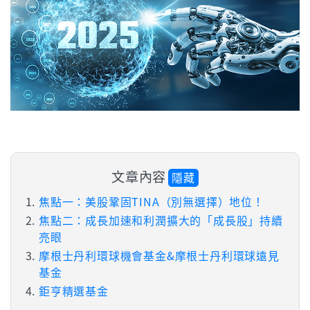
文章內容
隱藏
焦點一：美股鞏固TINA（別無選擇）地位！
焦點二：成長加速和利潤擴大的「成長股」持續
亮眼
摩根士丹利環球機會基金&摩根士丹利環球遠見
基金
鉅亨精選基金