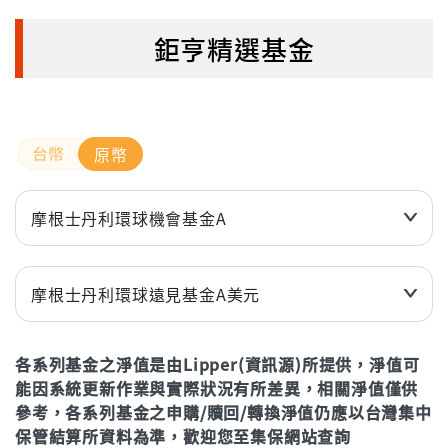
鉅亨精選基金
原幣
摩根士丹利環球機會基金A
近3個月
6.31%
近6個月
0.67%
摩根士丹利環球遠見基金A美元
近1年(%)
-1.11%
近3個月
-1.15%
近2年(%)
31.12%
各系列基金之淨值是由Lipper(資訊源)所提供，淨值可
近6個月
-3.55%
能因系統更新作業與實際狀況有所差異，相關淨值僅供
近3年
50.12%
近1年(%)
-9.22%
參考，各系列基金之申購/贖回/轉換淨值仍應以台灣集中
年初至今
0.42%
近2年(%)
50.59%
保管結算所資料為準，歡迎您至集保網站查詢