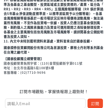
準及各基金之基金類型、投資區域或主要投資標的／產業，區分為「
RR1、RR2、RR3、RR4、RR5」五個風險報酬等級（RR 係計算過
去5年基⾦淨值波動度標準差，以標準差區間予以分類等級）。各基
金風險報酬等級係基於一般市場狀況反映市場價格波動風險，無法涵
蓋所有風險，不宜作為投資唯一依據，投資人仍應注意基金個別風
險，斟酌個人之風險承擔能力及資金可運用期間之長短後辦理投資。
各基金之主要風險包括信用風險及市場風險等，請詳閱基金公開說明
書及投資人須知。
11. 內文中未特別載明資料來源處，資料皆來自於國泰投顧。
國泰證券投資顧問股份有限公司為首源投資、摩根士丹利等系列基金
在台灣之總代理。
【國泰投顧獨立經營管理】
國泰投顧營業執照字號：(110)金管投顧新字第011號
地址：台北市信義路5段108號6樓
客服專線：(02)7710-9696
訂閱市場觀點，掌握情報跟上趨勢財！
訂閱