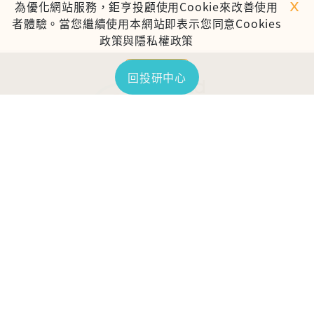
ｘ
為優化網站服務，鉅亨投顧使用Cookie來改善使用
者體驗。當您繼續使用本網站即表示您同意Cookies
政策與隱私權政策
繼續使用
回投研中心
TOP
鉅亨證券投資顧問股份有限公司
113金管投顧新字第003號
台北市信義區松仁路89號18樓B室
服務時間：09:00-17:00
客服信箱：cs@anuefund.com.tw
服務專線：(02)2720-8126
鉅亨投顧獨立經營管理
版權為鉅亨投顧所有