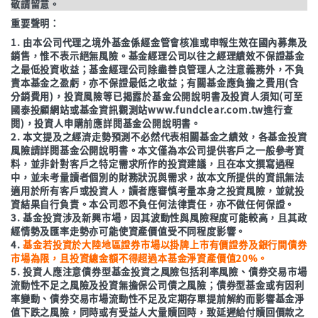
敬請留意。
重要聲明：
1. 由本公司代理之境外基金係經金管會核准或申報生效在國內募集及
銷售，惟不表示絕無風險。基金經理公司以往之經理績效不保證基金
之最低投資收益；基金經理公司除盡善良管理人之注意義務外，不負
責本基金之盈虧，亦不保證最低之收益；有關基金應負擔之費用(含
分銷費用)，投資風險等已揭露於基金公開說明書及投資人須知(可至
國泰投顧網站或基金資訊觀測站www.fundclear.com.tw進行查
閱)，投資人申購前應詳閱基金公開說明書。
2. 本文提及之經濟走勢預測不必然代表相關基金之績效，各基金投資
風險請詳閱基金公開說明書。本文僅為本公司提供客戶之一般參考資
料，並非針對客戶之特定需求所作的投資建議，且在本文撰寫過程
中，並未考量讀者個別的財務狀況與需求，故本文所提供的資訊無法
適用於所有客戶或投資人，讀者應審慎考量本身之投資風險，並就投
資結果自行負責。本公司恕不負任何法律責任，亦不做任何保證。
3. 基金投資涉及新興市場，因其波動性與風險程度可能較高，且其政
經情勢及匯率走勢亦可能使資產價值受不同程度影響。
4.
基金若投資於大陸地區證券市場以掛牌上市有價證券及銀行間債券
市場為限，且投資總金額不得超過本基金淨資產價值20%。
5. 投資人應注意債券型基金投資之風險包括利率風險、債券交易市場
流動性不足之風險及投資無擔保公司債之風險；債券型基金或有因利
率變動、債券交易市場流動性不足及定期存單提前解約而影響基金淨
值下跌之風險，同時或有受益人大量贖回時，致延遲給付贖回價款之