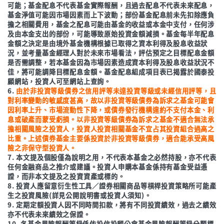
可能；基金配息不代表基金實際報酬，且過去配息不代表未來配息，
基金淨值可能因市場因素而上下波動；部份基金配息前未先扣除應負
擔之相關費用，基金之配息可能由基金的收益或本金中支付，任何涉
及由本金支出的部份，可能導致原始投資金額減損。基金每半年配息
金額之決定是由境外基金機構根據已取得之資本利得及股息收益狀
況，並考量基金經理人對於未來市場看法，評估預定之目標配息金額
是否需調整，若本基金因為市場因素造成資本利得及股息收益狀況不
佳，將可能調降目標配息金額。基金配息組成項目表已揭露於國泰投
顧網站，投資人可至網站上查詢。
6.
由於非投資等級債券之信用評等未達投資等級或未經信用評等，且
對利率變動的敏感度甚高，故以非投資等級債券為訴求之基金可能會
因利率上升、市場流動性下降，或債券發行機構違約不支付本金、利
息或破產而蒙受虧損。以非投資等級債券為訴求之基金不適合無法承
擔相關風險之投資人，投資人投資相關基金不宜占其投資組合過高之
比重。上述債券基金主要係投資於非投資等級債券，適合能承受高風
險之非保守型投資人。
7. 本文提及個股僅為說明之用，不代表本基金之必然持股，亦不代表
任何金融商品之推介或建議。投資人申購本基金係持有基金受益憑
證，而非本文提及之投資資產或標的。
8. 投資人應留意衍生性工具／證券相關商品等槓桿投資策略所可能產
生之投資風險(詳見公開說明書或投資人須知)。
9. 定期定額投資人因不同時間扣款，將有不同投資績效，過去之績效
亦不代表未來績效之保證。
10. 各基金風險報酬等級係依投信投顧公會基金風險報酬等級分類標