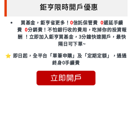
鉅亨限時開戶優惠
買基金，鉅亨省更多！
0
信託保管費
0
遞延手續
費
0
分銷費！
不怕銀行收的費用，吃掉你的投資報
酬 ！立即加入鉅亨買基金，3分鐘快速開戶，最快
隔日可下單~
⭐ 即日起，全平台「單筆申購」及「定期定額」，通通
終身0手續費