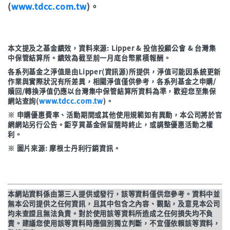
(
www.tdcc.com.tw
)。
近3年
58.35%
立即申購
年初至今
-9.20%
本文提及之基金績效，資料來源: Lipper & 投信投顧公會 & 台灣集
立即申購
中保管結算所。績效為截至前一月底台幣累積報酬。
各系列基金之淨值是由Lipper(資訊源)所提供，淨值可能因系統更新
作業與實際狀況有所差異，相關淨值僅供參考，各系列基金之申購/
贖回/轉換淨值仍應以台灣集中保管結算所資料為準，歡迎您至集保
網站查詢(
www.tdcc.com.tw
)。
※ 申購優惠費率、活動期間或其他使用規範如有異動，本公司將於官
網網站另行公告。鉅亨買基金保留隨時終止，或調整優惠活動之權
利。
※ 圖片來源: 摩根士丹利行銷資訊。
本網站資料係由第三人提供或發行，該等資料僅供您參考。資料中並
無本公司提供之任何資訊，且其中包含之內容、觀點，及意見本公司
均未查證且無法負責。對於使用該等資料所造成之任何損失均不負
責。建議您使用該等資料時應個別獨立判斷，不宜僅依賴該等資料，