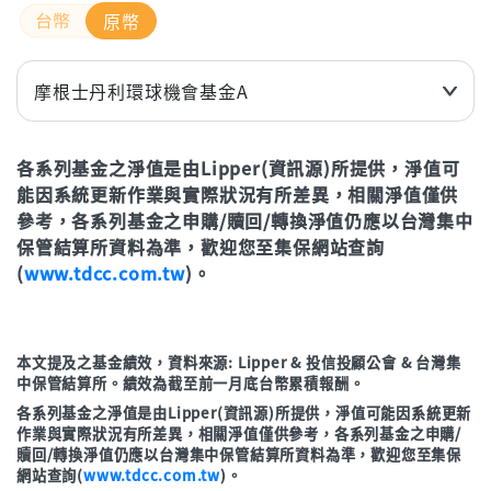
原幣
摩根士丹利環球機會基金A
近3個月
6.31%
各系列基金之淨值是由Lipper(資訊源)所提供，淨值可
近6個月
0.67%
能因系統更新作業與實際狀況有所差異，相關淨值僅供
近1年(%)
-1.11%
參考，各系列基金之申購/贖回/轉換淨值仍應以台灣集中
近2年(%)
31.12%
保管結算所資料為準，歡迎您至集保網站查詢
(
www.tdcc.com.tw
)。
近3年
50.12%
年初至今
0.42%
本文提及之基金績效，資料來源: Lipper & 投信投顧公會 & 台灣集
立即申購
中保管結算所。績效為截至前一月底台幣累積報酬。
各系列基金之淨值是由Lipper(資訊源)所提供，淨值可能因系統更新
作業與實際狀況有所差異，相關淨值僅供參考，各系列基金之申購/
贖回/轉換淨值仍應以台灣集中保管結算所資料為準，歡迎您至集保
網站查詢(
www.tdcc.com.tw
)。