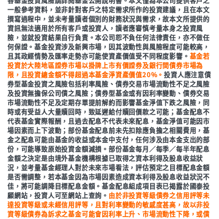
各基金投資風險請詳閱基金公開說明書。本文僅為本公司提供客戶之
一般參考資料，並非針對客戶之特定需求所作的投資建議，且在本文
撰寫過程中，並未考量讀者個別的財務狀況與需求，故本文所提供的
資訊無法適用於所有客戶或投資人，讀者應審慎考量本身之投資風
險，並就投資結果自行負責。本公司恕不負任何法律責任，亦不做任
何保證。基金投資涉及新興市場，因其波動性與風險程度可能較高，
且其政經情勢及匯率走勢亦可能使資產價值受不同程度影響。
基金若
投資於大陸地區證券市場以掛牌上市有價證券及銀行間債券市場為
限，且投資總金額不得超過本基金淨資產價值20%。
投資人應注意債
券型基金投資之風險包括利率風險、債券交易市場流動性不足之風險
及投資無擔保公司債之風險；債券型基金或有因利率變動、債券交易
市場流動性不足及定期存單提前解約而影響基金淨值下跌之風險，同
時或有受益人大量贖回時，致延遲給付贖回價款之可能；基金配息不
代表基金實際報酬，且過去配息不代表未來配息，基金淨值可能因市
場因素而上下波動；部份基金配息前未先扣除應負擔之相關費用，基
金之配息可能由基金的收益或本金中支付，任何涉及由本金支出的部
份，可能導致原始投資金額減損。部份基金每月／每季／每半年配息
金額之決定是由境外基金機構根據已取得之資本利得及股息收益狀
況，並考量基金經理人對於未來市場看法，評估預定之目標配息金額
是否需調整，若本基金因為市場因素造成資本利得及股息收益狀況不
佳，將可能調降目標配息金額。基金配息組成項目表已揭露於國泰投
顧網站，投資人可至網站上查詢。
由於非投資等級債券之信用評等未
達投資等級或未經信用評等，且對利率變動的敏感度甚高，故以非投
資等級債券為訴求之基金可能會因利率上升、市場流動性下降，或債