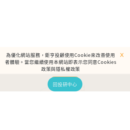
ｘ
為優化網站服務，鉅亨投顧使用Cookie來改善使用
者體驗。當您繼續使用本網站即表示您同意Cookies
政策與隱私權政策
繼續使用
回投研中心
TOP
鉅亨證券投資顧問股份有限公司
113金管投顧新字第003號
台北市信義區松仁路89號18樓B室