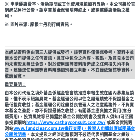
※ 申購優惠費率、活動期間或其他使用規範如有異動，本公司將於官
網網站另行公告。鉅亨買基金保留隨時終止，或調整優惠活動之權
利。
※ 圖片來源: 摩根士丹利行銷資訊。
本網站資料係由第三人提供或發行，該等資料僅供您參考。資料中並
無本公司提供之任何資訊，且其中包含之內容、觀點，及意見本公司
均未查證且無法負責。對於使用該等資料所造成之任何損失均不負
責。建議您使用該等資料時應個別獨立判斷，不宜僅依賴該等資料，
敬請留意。
重要聲明：
由本公司代理之境外基金係經金管會核准或申報生效在國內募集及銷
售，惟不表示絕無風險。基金經理公司以往之經理績效不保證基金之
最低投資收益；基金經理公司除盡善良管理人之注意義務外，不負責
本基金之盈虧，亦不保證最低之收益；有關基金應負擔之費用(含分
銷費用)，投資風險等已揭露於基金公開說明書及投資人須知(可至國
泰投顧網站
https://www.cathayconsult.com.tw/
或基金資訊觀
測站
www.fundclear.com.tw進行查閱)，投資人申購前應詳閱基金
公開說明書
。本文提及之經濟走勢預測不必然代表相關基金之績效，