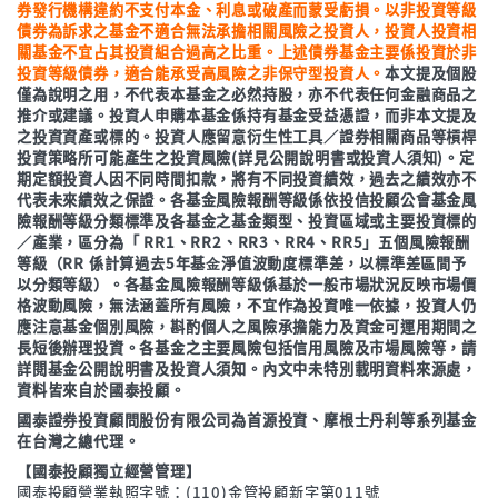
券發行機構違約不支付本金、利息或破產而蒙受虧損。以非投資等級
債券為訴求之基金不適合無法承擔相關風險之投資人，投資人投資相
關基金不宜占其投資組合過高之比重。上述債券基金主要係投資於非
投資等級債券，適合能承受高風險之非保守型投資人。
本文提及個股
僅為說明之用，不代表本基金之必然持股，亦不代表任何金融商品之
推介或建議。投資人申購本基金係持有基金受益憑證，而非本文提及
之投資資產或標的。投資人應留意衍生性工具／證券相關商品等槓桿
投資策略所可能產生之投資風險(詳見公開說明書或投資人須知)。定
期定額投資人因不同時間扣款，將有不同投資績效，過去之績效亦不
代表未來績效之保證。各基金風險報酬等級係依投信投顧公會基金風
險報酬等級分類標準及各基金之基金類型、投資區域或主要投資標的
／產業，區分為「 RR1、RR2、RR3、RR4、RR5」五個風險報酬
等級（RR 係計算過去5年基⾦淨值波動度標準差，以標準差區間予
以分類等級）。各基金風險報酬等級係基於一般市場狀況反映市場價
格波動風險，無法涵蓋所有風險，不宜作為投資唯一依據，投資人仍
應注意基金個別風險，斟酌個人之風險承擔能力及資金可運用期間之
長短後辦理投資。各基金之主要風險包括信用風險及市場風險等，請
詳閱基金公開說明書及投資人須知。內文中未特別載明資料來源處，
資料皆來自於國泰投顧。
國泰證券投資顧問股份有限公司為首源投資、摩根士丹利等系列基金
在台灣之總代理。
【國泰投顧獨立經營管理】
國泰投顧營業執照字號：(110)金管投顧新字第011號