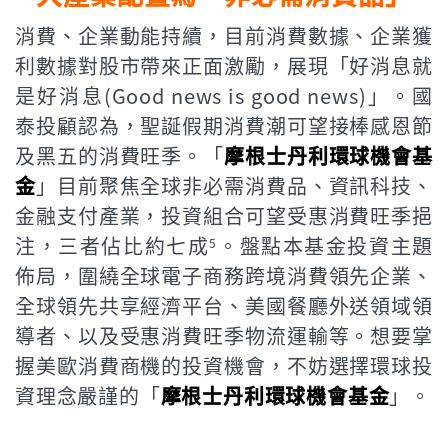
消費、企業動能持續，目前消費數據、企業獲
利數據對股市帶來正面激勵，展現「好消息就
是好消息(Good news is good news)」。國
泰投顧認為，聖誕假期消費潮可望接棒感恩節
及黑五的消費旺季。「
摩根士丹利環球機會基
金
」目前聚焦全球非必需消費品、資訊科技、
金融支付產業，投資組合可望受惠消費旺季挹
注，三者佔比約七成
。盤點本基金投資主題
5
佈局，圍繞全球電子商務跨境消費領先企業、
全球領先共享經濟平台、美國餐廳外送領域領
導者、以及受惠消費旺季物流運輸等。想要掌
握美歐消費商機的投資機會，不妨選擇環球投
資理念嚴謹的「
摩根士丹利環球機會基金
」。