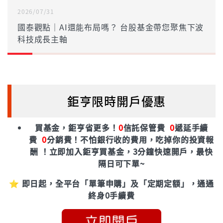
2026/07/31
國泰觀點｜AI還能布局嗎？ 台股基金帶您聚焦下波
科技成長主軸
鉅亨限時開戶優惠
買基金，鉅亨省更多！
0
信託保管費
0
遞延手續
費
0
分銷費！
不怕銀行收的費用，吃掉你的投資報
酬 ！立即加入鉅亨買基金，3分鐘快速開戶，最快
隔日可下單~
⭐ 即日起，全平台「單筆申購」及「定期定額」，通通
終身0手續費