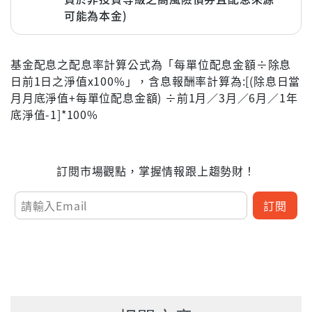
配息率
0.67%
可能為本金)
含息報酬率
-0.76%
配息頻率
月配
基金配息之配息率計算公式為「每單位配息金額÷除息
立即申購
除息日
2026-07-08
日前1日之淨值x100%」，含息報酬率計算為:[(除息日當
每單位配息金額
0.364000
月月底淨值+每單位配息金額) ÷前1月／3月／6月／1年
配息率
0.51%
底淨值-1]*100%
含息報酬率
-0.49%
立即申購
訂閱市場觀點，掌握情報跟上趨勢財！
訂閱