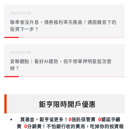
2026/07/30
聯準會沒升息，債券殖利率先衝高！通膨雜音下的
投資下一步？
2026/07/20
安聯觀點｜看好AI趨勢，但不想單押明星股怎麼
辦？
鉅亨限時開戶優惠
買基金，鉅亨省更多！
0
信託保管費
0
遞延手續
費
0
分銷費！
不怕銀行收的費用，吃掉你的投資報