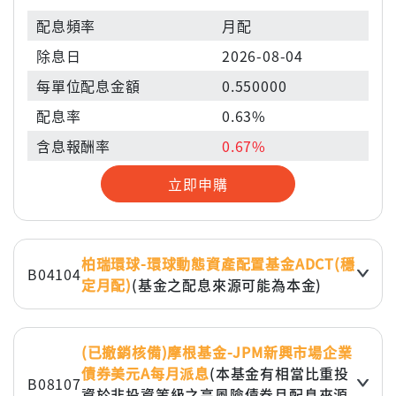
配息頻率
月配
除息日
2026-08-04
每單位配息金額
0.550000
配息率
0.63%
含息報酬率
0.67%
立即申購
柏瑞環球-環球動態資產配置基金ADCT(穩
B04104
定月配)
(基金之配息來源可能為本金)
配息頻率
月配
除息日
2026-07-07
(已撤銷核備)摩根基金-JPM新興市場企業
債券美元A每月派息
(本基金有相當比重投
每單位配息金額
0.058878
B08107
資於非投資等級之高風險債券且配息來源