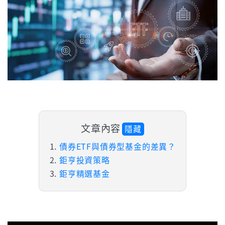
文章內容
隱藏
債券ETF與債券型基金的差異？
鉅亨投資策略
鉅亨精選基金