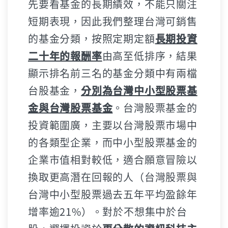
先要看基金的長期績效，不能只關注
短期表現，因此我們整理台灣可銷售
的基金分類，按照定期定額
長期投資
二十年的報酬率
由高至低排序，結果
顯示排名前三名的基金分類中有兩檔
台股基金，
分別為台灣中小型股票基
金與台灣股票基金
。台灣股票基金的
投資範圍廣，主要以台灣股票市場中
的各類型企業，而中小型股票基金的
企業市值相對較低，適合願意冒險以
換取更高潛在回報的人（台灣股票與
台灣中小型股票過去五年平均盈餘年
增率逾21%）。對於不想集中於台