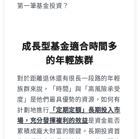
第一筆基金投資？
成長型基金適合時間多
的年輕族群
對於距離退休還有很長一段路的年輕
族群來說，「時間」與「高風險承受
度」是他們最具優勢的資源，如何有
計劃地進行
「定期定額」長期投入市
場，充分發揮複利的效益
是資金能否
累積成龐大財富的關鍵。長期投資首