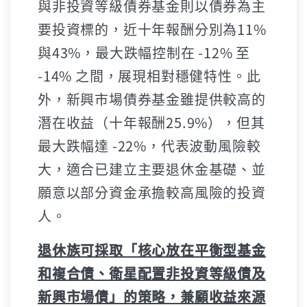
與非投資等級債券基金則以債券為主
要投資標的，近十年報酬分別為11%
與43%，最大跌幅控制在 -12% 至
-14% 之間，展現相對穩健特性。此
外，新興市場債券基金雖提供較高的
潛在收益（十年報酬25.9%），但其
最大跌幅達 -22%，代表波動風險較
大，適合已建立主要退休金基礎、並
願意以部分資金承擔較高風險的投資
人。
退休族可採取「核心放在平衡型基金
和複合債、衛星配置非投資等級債及
新興市場債」的策略，兼顧收益來源