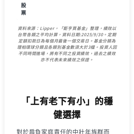
股
票
資料來源：Lipper，「鉅亨買基金」整理，績效以
台幣各類之平均計算，資料日期:2025/9/30。定期
定額扣款日為每個月最後一個交易日。基金分類為
理柏環球分類且各類別基金數須大於3檔。投資人因
不同時間進場，將有不同之投資績效，過去之績效
亦不代表未來績效之保證。
「上有老下有小」的穩
健選擇
對於肩負家庭責任的中壯年族群而