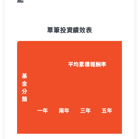
單筆投資績效表
平均累積報酬率
基
金
分
類
一年
兩年
三年
五年
十年