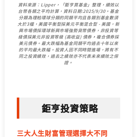
資料來源：Lipper，「鉅亨買基金」整理，績效以
台幣各類之平均計算，資料日期:2025/9/30。基金
分類為理柏環球分類的同類平均且各類別基金數須
大於3檔，美國平衡型採美元平衡混合型 - 美國，新
興市場債採環球新興市場強勢貨幣債券，非投資等
級債採美元非投資等級 (高收益) 債券
，
複合債券採
美元債券。最大跌幅為基金同類平均過去十年以來
的平均最大跌幅。投資人因不同時間進場，將有不
同之投資績效，過去之績效亦不代表未來績效之保
證。
鉅亨投資策略
三大人生財富管理選擇大不同