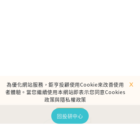
ｘ
為優化網站服務，鉅亨投顧使用Cookie來改善使用
者體驗。當您繼續使用本網站即表示您同意Cookies
政策與隱私權政策
繼續使用
回投研中心
TOP
鉅亨證券投資顧問股份有限公司