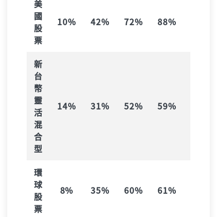
美
國
10%
42%
72%
88%
206%
股
票
新
台
幣
靈
14%
31%
52%
59%
157%
活
混
合
型
環
球
8%
35%
60%
61%
118%
股
票