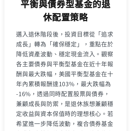
平衡與債券型基金的退
休配置策略
邁入退休階段後，投資目標從「追求
成長」轉為「確保穩定」，重點在於
降低資產波動、穩定現金流入。觀察
各主要債券與平衡型基金在近十年報
酬與最大跌幅，美國平衡型基金在十
年內累積報酬達103%，最大跌幅為
-16%，透過同時配置股票與債券，
兼顧成長與防禦，是退休族想兼顧穩
定收益與資本保值時的理想核心。若
希望進一步降低波動，複合債券基金