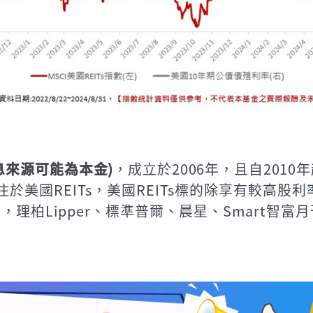
息來源可能為本金)
，成立於2006年，且自201
注於美國REITs，美國REITs標的除享有較高
柏Lipper、標準普爾、晨星、Smart智富月
)