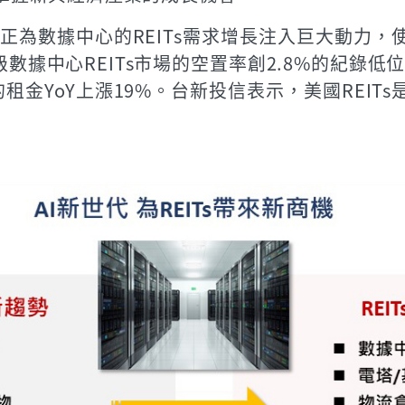
正為數據中心的REITs需求增長注入巨大動力，
A級數據中心REITs市場的空置率創2.8%的紀
租金YoY上漲19%。台新投信表示，美國REITs