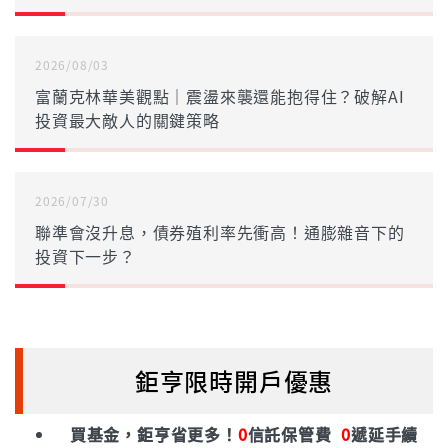
2026/08/03
富蘭克林華美觀點｜震盪來襲還能抱得住？破解AI
投資最大敵人的關鍵策略
2026/07/30
聯準會沒升息，債券殖利率先衝高！通膨雜音下的
投資下一步？
鉅亨限時開戶優惠
買基金，鉅亨省更多！
0
信託保管費
0
遞延手續