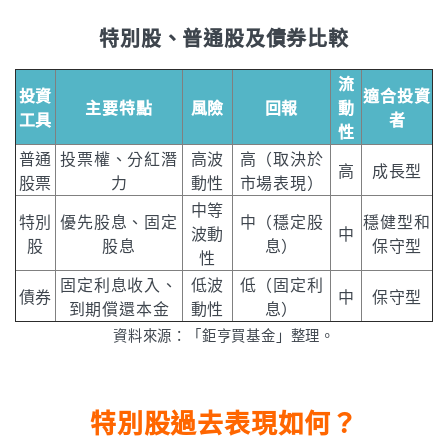
特別股、普通股及債券比較
流
投資
適合投資
主要特點
風險
回報
動
工具
者
性
普通
投票權、分紅潛
高波
高（取決於
高
成長型
股票
力
動性
市場表現）
中等
特別
優先股息、固定
中（穩定股
穩健型和
波動
中
股
股息
息）
保守型
性
固定利息收入、
低波
低（固定利
債券
中
保守型
到期償還本金
動性
息）
資料來源：「鉅亨買基金」整理。
特別股過去表現如何？