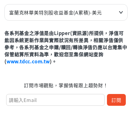
近3個月
-2.22%
近2年(%)
2.00%
近6個月
-2.72%
近3年
8.21%
富蘭克林華美特別股收益基金(A累積)-美元
近1年(%)
-0.43%
年初至今
-2.96%
近3個月
-3.53%
近2年(%)
3.80%
各系列基金之淨值是由Lipper(資訊源)所提供，淨值可
近6個月
-4.51%
立即申購
能因系統更新作業與實際狀況有所差異，相關淨值僅供
近3年
11.05%
近1年(%)
-2.77%
參考，各系列基金之申購/贖回/轉換淨值仍應以台灣集中
年初至今
-1.38%
近2年(%)
0.27%
保管結算所資料為準，歡迎您至集保網站查詢
(
www.tdcc.com.tw
)。
近3年
3.70%
立即申購
年初至今
-3.19%
訂閱市場觀點，掌握情報跟上趨勢財！
立即申購
訂閱