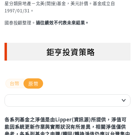
星分類房地產－北美(間接)基金，美元計價。基金成立自
1997/01/31。
國泰投顧整理。
過往績效不代表未來結果。
鉅亨投資策略
原幣
近3個月
各系列基金之淨值是由Lipper(資訊源)所提供，淨值可
近6個月
能因系統更新作業與實際狀況有所差異，相關淨值僅供
近1年(%)
參考，各系列基金之申購/贖回/轉換淨值仍應以台灣集中