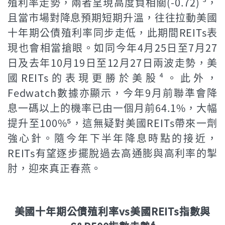
殖利率走勢，兩者呈現高度負相關(-0.72) ³，
且當市場對降息預期短期升溫，往往拉動美國
十年期公債殖利率同步走低，此期間REITs表
現也會相當搶眼。如同今年4月25日至7月27
日及去年10月19日至12月27日兩波走勢，美
國REITs的表現更勝於美股⁴。此外，
Fedwatch數據亦顯示，今年9月前聯準會降
息一碼以上的機率已由一個月前64.1%，大幅
提升至100%⁵，這無疑對美國REITs帶來一劑
強心針。隨今年下半年降息時點的接近，
REITs有望逐步擺脫過去高通膨與高利率的掣
肘，迎來真正春燕。
美國十年期公債殖利率vs美國REITs指數與