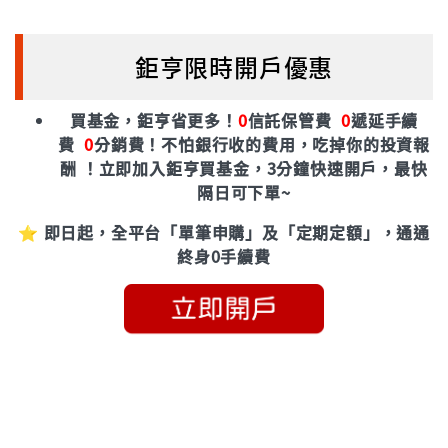
鉅亨限時開戶優惠
買基金，鉅亨省更多！
0
信託保管費
0
遞延手續
費
0
分銷費！
不怕銀行收的費用，吃掉你的投資報
酬 ！立即加入鉅亨買基金，3分鐘快速開戶，最快
隔日可下單~
⭐ 即日起，全平台「單筆申購」及「定期定額」，通通
終身0手續費