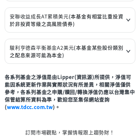
近3個月
2.06%
近6個月
3.30%
安聯收益成長AT累積美元
(本基金有相當比重投資
於非投資等級之高風險債券)
近1年(%)
10.90%
近3個月
1.19%
近2年(%)
21.05%
近6個月
3.61%
近3年
37.15%
駿利亨德森平衡基金A2美元
(本基金某些股份類別
之配息來源可能為本金)
近1年(%)
9.64%
年初至今
4.66%
近3個月
2.30%
近2年(%)
21.53%
立即申購
各系列基金之淨值是由Lipper(資訊源)所提供，淨值可
近6個月
2.52%
近3年
32.88%
能因系統更新作業與實際狀況有所差異，相關淨值僅供
近1年(%)
7.70%
年初至今
5.25%
參考，各系列基金之申購/贖回/轉換淨值仍應以台灣集中
近2年(%)
20.83%
保管結算所資料為準，歡迎您至集保網站查詢
立即申購
(
www.tdcc.com.tw
)。
近3年
36.93%
年初至今
2.94%
訂閱市場觀點，掌握情報跟上趨勢財！
立即申購