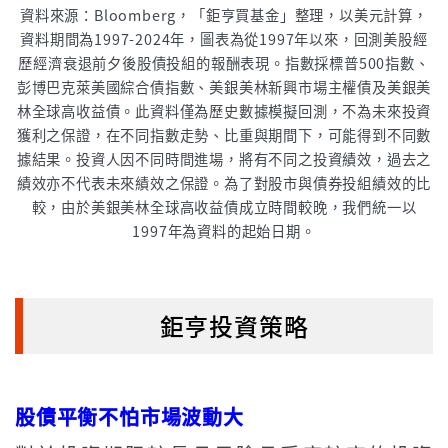
資料來源：Bloomberg，「鉅亨買基金」整理，以美元計算，
資料期間為1997-2024年，圖表為從1997年以來，回測美股經
歷經濟衰退前夕後股債投組的報酬表現。指數採標普500指數、
彭博巴克萊美國綜合債指數、美銀美林新興市場主權債及美銀美
林全球高收益債。此資料僅為歷史數據模擬回測，不為未來投資
獲利之保證，在不同指數走勢、比重與期間下，可能得到不同數
據結果。投資人因不同時間進場，將有不同之投資績效，過去之
績效亦不代表未來績效之保證。為了對股市與債券投組績效的比
較，由於美銀美林全球高收益債成立時間較晚，我們統一以
1997年為資料的起始日期。
鉅亨投資策略
股債平衡不怕市場波動大