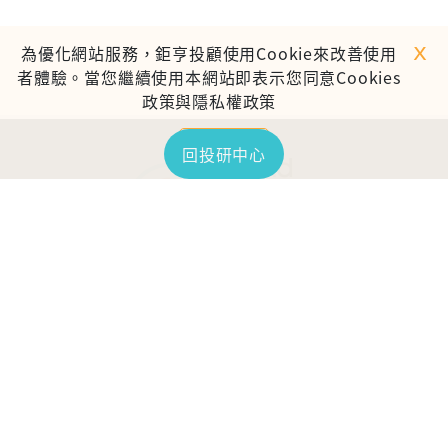
ｘ
為優化網站服務，鉅亨投顧使用Cookie來改善使用
者體驗。當您繼續使用本網站即表示您同意Cookies
政策與隱私權政策
繼續使用
回投研中心
TOP
鉅亨證券投資顧問股份有限公司
113金管投顧新字第003號
台北市信義區松仁路89號18樓B室
服務時間：09:00-17:00
客服信箱：cs@anuefund.com.tw
服務專線：(02)2720-8126
鉅亨投顧獨立經營管理
版權為鉅亨投顧所有