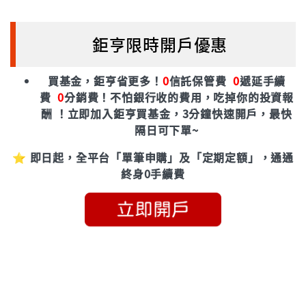
鉅亨限時開戶優惠
買基金，鉅亨省更多！
0
信託保管費
0
遞延手續
費
0
分銷費！
不怕銀行收的費用，吃掉你的投資報
酬 ！立即加入鉅亨買基金，3分鐘快速開戶，最快
隔日可下單~
⭐ 即日起，全平台「單筆申購」及「定期定額」，通通
終身0手續費