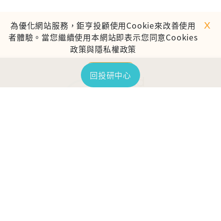
ｘ
為優化網站服務，鉅亨投顧使用Cookie來改善使用
者體驗。當您繼續使用本網站即表示您同意Cookies
政策與隱私權政策
繼續使用
回投研中心
TOP
鉅亨證券投資顧問股份有限公司
113金管投顧新字第003號
台北市信義區松仁路89號18樓B室
服務時間：09:00-17:00
客服信箱：cs@anuefund.com.tw
服務專線：(02)2720-8126
鉅亨投顧獨立經營管理
版權為鉅亨投顧所有