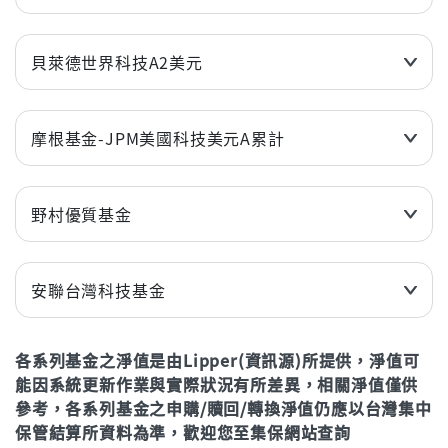
近3個月
1.19%
近6個月
3.61%
貝萊德世界科技A2美元
近1年(%)
9.64%
近3個月
6.82%
近2年(%)
21.53%
近6個月
19.40%
摩根基金-JPM美國科技美元A累計
近3年
32.88%
近1年(%)
29.97%
近3個月
2.09%
年初至今
5.25%
近2年(%)
62.87%
近6個月
4.82%
野村優質基金
近3年
107.17%
立即申購
近1年(%)
9.04%
近3個月
-5.79%
年初至今
23.23%
近2年(%)
42.48%
近6個月
61.68%
安聯台灣科技基金
近3年
67.00%
立即申購
近1年(%)
139.50%
近3個月
-4.71%
年初至今
3.97%
近2年(%)
180.62%
各系列基金之淨值是由Lipper(資訊源)所提供，淨值可
近6個月
44.57%
能因系統更新作業與實際狀況有所差異，相關淨值僅供
近3年
220.57%
立即申購
近1年(%)
175.24%
參考，各系列基金之申購/贖回/轉換淨值仍應以台灣集中
年初至今
71.00%
近2年(%)
217.25%
保管結算所資料為準，歡迎您至集保網站查詢