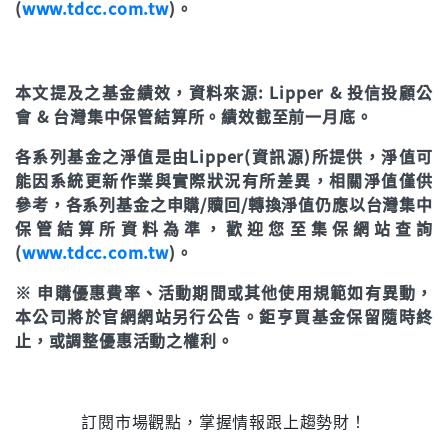
(
www.tdcc.com.tw
)。
近3年
324.11%
立即申購
年初至今
68.24%
本文提及之基金績效，資料來源: Lipper & 投信投顧公
立即申購
會 & 台灣集中保管結算所。績效截至前一月底。
各系列基金之淨值是由Lipper(資訊源)所提供，淨值可
能因系統更新作業與實際狀況有所差異，相關淨值僅供
參考，各系列基金之申購/贖回/轉換淨值仍應以台灣集中
保管結算所資料為準，歡迎您至集保網站查詢
(
www.tdcc.com.tw
)。
※ 申購優惠費率、活動期間或其他使用規範如有異動，
本公司將於官網網站另行公告。鉅亨買基金保留隨時終
止，或調整優惠活動之權利。
訂閱市場觀點，掌握情報跟上趨勢財！