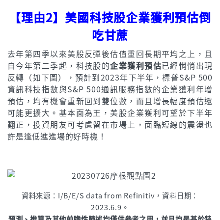
【理由2】美國科技股企業獲利預估倒
吃甘蔗
去年第四季以來美股反彈後估值重回長期平均之上，且
自今年第二季起，科技股的
企業獲利預估
已經悄悄出現
反轉（如下圖），預計到2023年下半年，標普S&P 500
資訊科技指數與S&P 500通訊服務指數的企業獲利年增
預估，均有機會重新回到雙位數，而且增長幅度預估還
可能更擴大。基本面為王，美股企業獲利可望於下半年
翻正，投資朋友可考慮留在市場上，面臨短線的震盪也
許是逢低進進場的好時機！
資料來源：I/B/E/S data from Refinitiv，資料日期：
2023.6.9。
預測、推算及其他前瞻性陳述均僅供參考之用，並且均是基於特