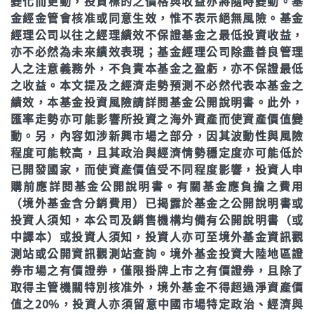
變化而更動，投資標的之價格與收益亦將隨時變動。基
金經金管會核准或同意生效，惟不表示絕無風險。基金
經理公司以往之經理績效不保證基金之最低投資收益，
亦不必然為未來績效表現；基金經理公司除盡善良管理
人之注意義務外，不負責本基金之盈虧，亦不保證最低
之收益。本文提及之經濟走勢預測不必然代表本基金之
績效，本基金投資風險請詳閱基金公開說明書。此外，
匯率走勢亦可能影響所投資之海外資產而使資產價值變
動。另，內容如涉新興市場之部分，因其波動性與風險
程度可能較高，且其政治與經濟情勢穩定度亦可能低於
已開發國家，而使資產價值受不同程度影響，投資人申
購前應詳閱基金公開說明書。有關基金應負擔之費用
（境外基金含分銷費用）已揭露於基金之公開說明書或
投資人須知，本公司及銷售機構均備有公開說明書（或
中譯本）或投資人須知，投資人亦可至境外基金資訊觀
測站或公開資訊觀測站查詢。境外基金投資大陸地區證
券市場之有價證券，僅限掛牌上市之有價證券，且除了
取得主管機關特別核准外，境外基金不得超過淨資產價
值之20%，投資人亦須留意中國市場特定政治、經濟與