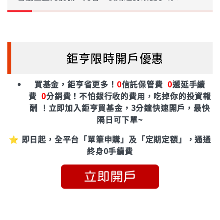
鉅亨限時開戶優惠
買基金，鉅亨省更多！
0
信託保管費
0
遞延手續
費
0
分銷費！
不怕銀行收的費用，吃掉你的投資報
酬 ！立即加入鉅亨買基金，3分鐘快速開戶，最快
隔日可下單~
⭐ 即日起，全平台「單筆申購」及「定期定額」，通通
終身0手續費