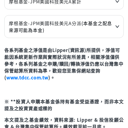
摩根基金-JPM美國科技美元A累計
近3個月
2.09%
近6個月
4.82%
摩根基金-JPM美國科技美元A分派
(本基金之配息
來源可能為本金)
近1年(%)
9.04%
近3個月
2.09%
近2年(%)
42.48%
各系列基金之淨值是由Lipper(資訊源)所提供，淨值可
近6個月
4.82%
近3年
67.00%
能因系統更新作業與實際狀況有所差異，相關淨值僅供
近1年(%)
9.04%
年初至今
3.97%
參考，各系列基金之申購/贖回/轉換淨值仍應以台灣集中
近2年(%)
42.50%
保管結算所資料為準，歡迎您至集保網站查詢
立即申購
(
www.tdcc.com.tw
)。
近3年
67.03%
年初至今
3.97%
※ **投資人申購本基金係持有基金受益憑證，而非本文
立即申購
提及之投資資產或標的
本文提及之基金績效，資料來源: Lipper & 投信投顧公
會 & 台灣集中保管結算所。績效截至前一月底。