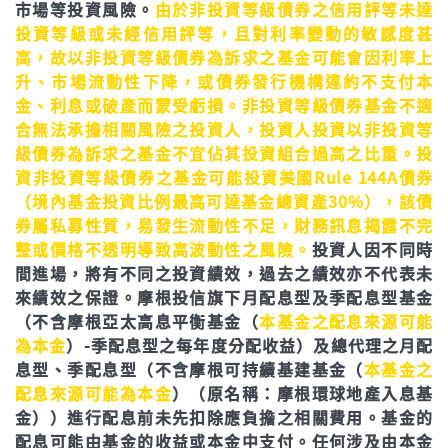
市場等投資風險。
由於非投資等級債券之信用評等未達
投資等級或未經信用評等，且對利率變動的敏感度甚
高，故以非投資等級債券為訴求之基金可能會因利率上
升、市場流動性下降，或債券發行機構違約不支付本
金、利息或破產而蒙受虧損。非投資等級債券基金不適
合無法承擔相關風險之投資人，投資人投資以非投資等
級債券為訴求之基金不宜佔其投資組合過高之比重。投
資非投資等級債券之基金可能投資美國Rule 144A債券
（境內基金投資比例最高可達基金總資產30%），該債
券屬私募性質，易發生流動性不足，財務訊息揭露不完
整或價格不透明導致高波動性之風險。
投資人因不同時
間進場，將有不同之投資績效，過去之績效亦不代表未
來績效之保證。
摩根投信旗下月配息型及季配息型基金
（不含摩根亞太高息平衡基金（
本基金之配息來源可能
為本金
）-季配息型之每年度分配收益）及總代理之月配
息型、季配息型（不含摩根可持續基建基金（
本基金之
配息來源可能為本金
）（原名稱：摩根環球地產入息基
金））進行配息前未先扣除應負擔之相關費用。基金的
配息可能由基金的收益或本金中支付。任何涉及由本金