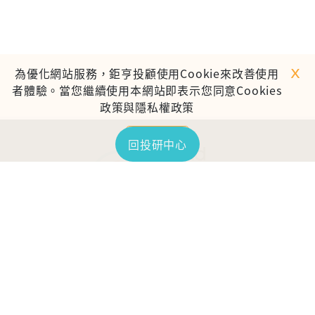
ｘ
為優化網站服務，鉅亨投顧使用Cookie來改善使用
者體驗。當您繼續使用本網站即表示您同意Cookies
政策與隱私權政策
繼續使用
回投研中心
TOP
鉅亨證券投資顧問股份有限公司
113金管投顧新字第003號
台北市信義區松仁路89號18樓B室
服務時間：09:00-17:00
客服信箱：cs@anuefund.com.tw
服務專線：(02)2720-8126