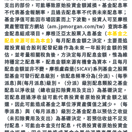
支出的部份，可能導致原始投資金額減損。基金配息率
不代表基金報酬率，且過去配息率不代表未來配息率；
基金淨值可能因市場因素而上下波動。投資人可至摩根
資產管理官方網站（am.jpmorgan.com/tw）查詢本基
金配息組成項目。摩根泛亞太股票入息基金（
本基金之
配息來源可能為本金
）每月配息金額之決定，主要是追
蹤投資組合股利配發紀錄作為未來一年股利金額的預
估，並考量相關稅負後，方決定每月配息金額，惟為維
持穩定之配息率，配息金額來源有機會為資本，且每月
配息金額並非不變。摩根盧森堡(SICAV)系列基金之股票
型基金可發行配息級別，依配息頻率分為(分派)、(每季
派息)與(每月派息)級別。（分派）級別配息類股之基金
配息以淨收益（總收益扣除費用及支出）為基礎決定，
若配息超過淨收益可能代表投資者原始投資金額之返
還，因此可能造成基金之單位淨資產價值之減少。（每
季派息）與（每月派息）級別之基金配息以預估之收益
（未扣除費用及支出）為基礎決定，若預估收益不足支
付配息，可能由本金支付配息，代表投資者原始投資金