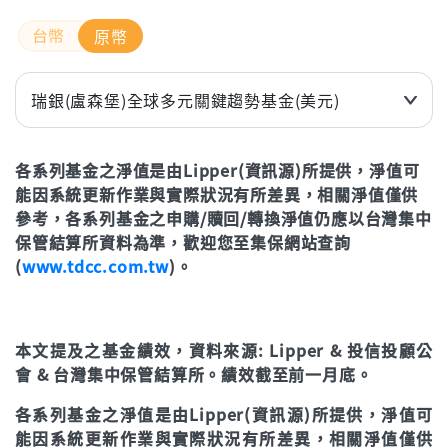
原幣
瑞銀(盧森堡)全球多元關鍵趨勢基金(美元)
近3個月
4.34%
各系列基金之淨值是由Lipper(資訊源)所提供，淨值可
近6個月
5.45%
能因系統更新作業與實際狀況有所差異，相關淨值僅供
近1年(%)
20.25%
參考，各系列基金之申購/贖回/轉換淨值仍應以台灣集中
近2年(%)
34.02%
保管結算所資料為準，歡迎您至集保網站查詢
(
www.tdcc.com.tw
)。
近3年
41.79%
年初至今
7.11%
本文提及之基金績效，資料來源: Lipper & 投信投顧公
立即申購
會 & 台灣集中保管結算所。績效截至前一月底。
各系列基金之淨值是由Lipper(資訊源)所提供，淨值可
能因系統更新作業與實際狀況有所差異，相關淨值僅供