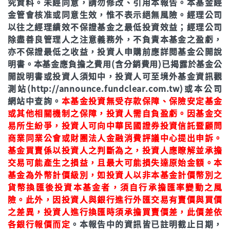
究資料。未經同意，請勿修改、引用本報告。本基金經
金管會核准或同意生效，惟不表示絕無風險。經理公司
以往之經理績效不保證基金之最低投資效益；經理公司
除盡善良管理人之注意義務外，不負責本基金之盈虧，
亦不保證最低之收益，投資人申購前應詳閱基金公開說
明書。本基金應負擔之費用(含分銷費用)已揭露於基金公
開說明書或投資人須知中，投資人可至境外基金資訊觀
測站(http://announce.fundclear.com.tw)或本公司
網站中查詢。
本基金投資無受存款保障、保險安定基金
或其他相關機制之保障，投資人需自負盈虧。因基金交
易所生紛爭，投資人可向中華民國證券投資信託暨顧問
商業同業公會或財團法人金融消費評議中心提出申訴。
基金買賣係以投資人之判斷為之，投資人應瞭解並承擔
交易可能產生之損益，且最大可能損失達原始金額。本
基金為外幣計價級別，如投資人以非本基金計價幣別之
貨幣換匯後投資本基金者，須自行承擔匯率變動之風
險。此外，因投資人與銀行進行外匯交易有賣價與買價
之差異，投資人進行換匯時須承擔買賣價差，此價差依
各銀行報價而定
。本報告中的資訊皆已註明截止日期，