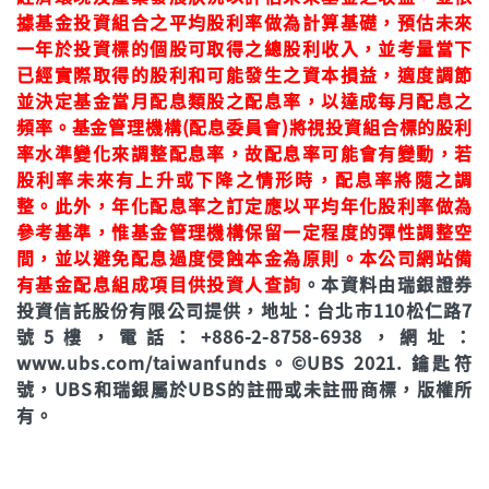
據基金投資組合之平均股利率做為計算基礎，預估未來
一年於投資標的個股可取得之總股利收入，並考量當下
已經實際取得的股利和可能發生之資本損益，適度調節
並決定基金當月配息類股之配息率，以達成每月配息之
頻率。基金管理機構(配息委員會)將視投資組合標的股利
率水準變化來調整配息率，故配息率可能會有變動，若
股利率未來有上升或下降之情形時，配息率將隨之調
整。此外，年化配息率之訂定應以平均年化股利率做為
參考基準，惟基金管理機構保留一定程度的彈性調整空
間，並以避免配息過度侵蝕本金為原則。本公司網站備
有基金配息組成項目供投資人查詢
。本資料由瑞銀證券
投資信託股份有限公司提供，地址：台北市110松仁路7
號5樓，電話：+886-2-8758-6938，網址：
www.ubs.com/taiwanfunds。©UBS 2021. 鑰匙符
號，UBS和瑞銀屬於UBS的註冊或未註冊商標，版權所
有。