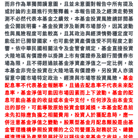
而非作為單獨閱讀意圖，且並未意圖對報告中所有提及
或討論的主題進行完整釋義。本報告提及之經濟走勢預
測不必然代表本基金之績效，本基金投資風險請詳閱基
金公開說明書。基金投資涉及新興市場部分，因其波動
性與風險程度可能較高，且其政治與經濟情勢穩定度可
能低於已開發國家，也可能使資產價值受不同程度之影
響。依中華民國相關法令及金管會規定，基金直接投資
大陸地區有價證券以掛牌上市有價證券及銀行間債券市
場為限，且不得超過該基金淨資產淨值之一定比例，故
本基金非完全投資在大陸地區有價證券，另投資人亦須
留意中國市場特定政治、經濟與市場等投資風險。
基金
配息率不代表基金報酬率，且過去配息率不代表未來配
息率，基金淨值可能因市場因素而上下波動。基金的配
息可能由基金的收益或本金中支付。任何涉及由本金支
出的部份，可能導致原始投資金額減損。本基金配息前
未先扣除應負擔之相關費用，投資人於獲配息時，應一
併注意基金淨值之變動。股票型基金月配息類股是由基
金管理機構參照投資標的之公司營運及財務狀況、總體
經濟環境及產業發展狀況以評估未來基金之收益，並依