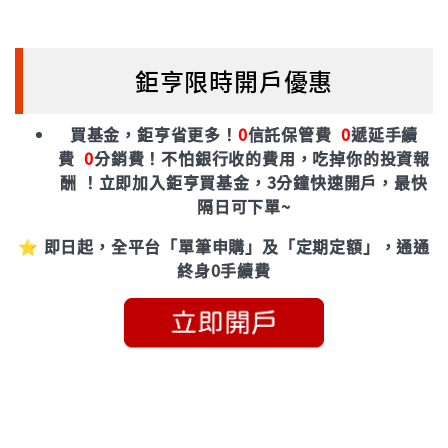
鉅亨限時開戶優惠
買基金，鉅亨省更多！
0
信託保管費
0
遞延手續
費
0
分銷費！
不怕銀行收的費用，吃掉你的投資報
酬 ！立即加入鉅亨買基金，3分鐘快速開戶，最快
隔日可下單~
⭐ 即日起，全平台「單筆申購」及「定期定額」，通通
終身0手續費