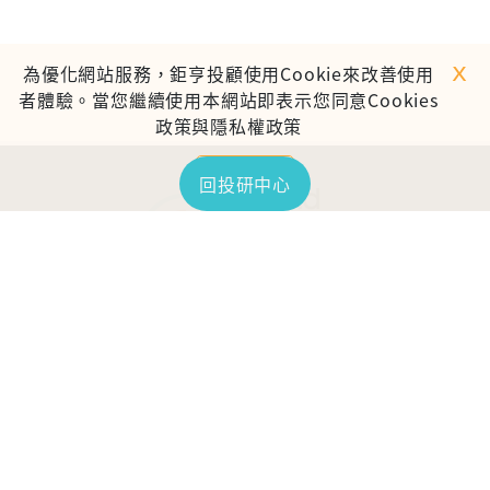
ｘ
為優化網站服務，鉅亨投顧使用Cookie來改善使用
者體驗。當您繼續使用本網站即表示您同意Cookies
政策與隱私權政策
繼續使用
回投研中心
TOP
鉅亨證券投資顧問股份有限公司
113金管投顧新字第003號
台北市信義區松仁路89號18樓B室
服務時間：09:00-17:00
客服信箱：cs@anuefund.com.tw
服務專線：(02)2720-8126
鉅亨投顧獨立經營管理