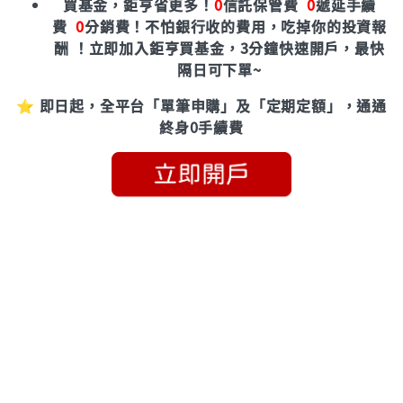
買基金，鉅亨省更多！
0
信託保管費
0
遞延手續
費
0
分銷費！
不怕銀行收的費用，吃掉你的投資報
酬 ！立即加入鉅亨買基金，3分鐘快速開戶，最快
隔日可下單~
⭐ 即日起，全平台「單筆申購」及「定期定額」，通通
終身0手續費