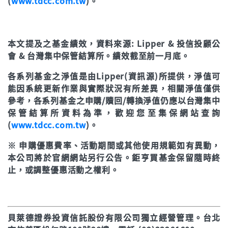
(
www.tdcc.com.tw
)。
近3年
51.14%
年初至今
10.77%
本文提及之基金績效，資料來源: Lipper & 投信投顧公
立即申購
會 & 台灣集中保管結算所。績效截至前一月底。
各系列基金之淨值是由Lipper(資訊源)所提供，淨值可
能因系統更新作業與實際狀況有所差異，相關淨值僅供
參考，各系列基金之申購/贖回/轉換淨值仍應以台灣集中
保管結算所資料為準，歡迎您至集保網站查詢
(
www.tdcc.com.tw
)。
※ 申購優惠費率、活動期間或其他使用規範如有異動，
本公司將於官網網站另行公告。鉅亨買基金保留隨時終
止，或調整優惠活動之權利。
貝萊德證券投資信託股份有限公司獨立經營管理。台北