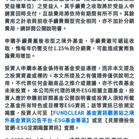
受益權單位）之受益人，其手續費之收取將於受益人申
請買回時支付，且該費用將依持有期間有所不同。其餘
費用之計收與前收手續費類型完全相同，亦不加計分銷
費用，請詳閱公開說明書。
申購手續費屬後收型之境外基金，手續費雖可遞延收
取，惟每年仍需支付1.25％的分銷費，可能造成實際負
擔費用增加。
投資人申購本基金係持有基金受益憑證，而非本文提及
之投資資產或標的。本文所提及之有價證券僅供說明之
用，不代表任何金融商品之推介或建議，亦不代表基金
未來投資。 本公司所代理的境外ESG相關主題基金，投
資人應於申購前詳閱基金公開說明書或投資人須知所載
之基金所有特色或目標等ESG資訊；該等資訊已依規定
揭露，投資人可至【
FUNDCLEAR 基金資訊觀測站之境
外基金資訊公告平台-ESG基金專區
】或至【貝萊德投信
官網-ESG定期揭露資訊】查閱。