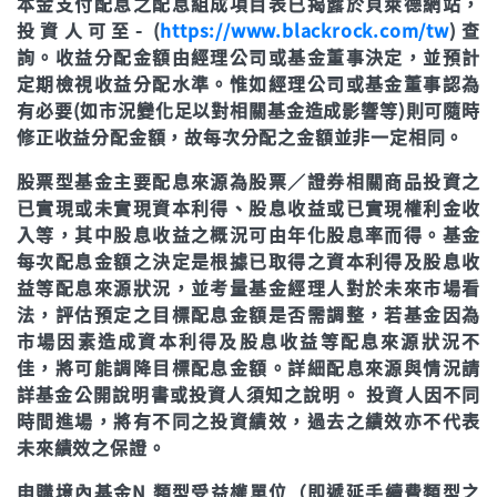
本金支付配息之配息組成項目表已揭露於貝萊德網站，
投資人可至- (
https://www.blackrock.com/tw
)查
詢。收益分配金額由經理公司或基金董事決定，並預計
定期檢視收益分配水準。惟如經理公司或基金董事認為
有必要(如市況變化足以對相關基金造成影響等)則可隨時
修正收益分配金額，故每次分配之金額並非一定相同。
股票型基金主要配息來源為股票／證券相關商品投資之
已實現或未實現資本利得、股息收益或已實現權利金收
入等，其中股息收益之概況可由年化股息率而得。基金
每次配息金額之決定是根據已取得之資本利得及股息收
益等配息來源狀況，並考量基金經理人對於未來市場看
法，評估預定之目標配息金額是否需調整，若基金因為
市場因素造成資本利得及股息收益等配息來源狀況不
佳，將可能調降目標配息金額。詳細配息來源與情況請
詳基金公開說明書或投資人須知之說明。 投資人因不同
時間進場，將有不同之投資績效，過去之績效亦不代表
未來績效之保證。
申購境內基金N 類型受益權單位（即遞延手續費類型之