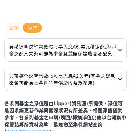
原幣
貝萊德全球智慧數據股票入息A6 美元穩定配息
(基
金之配息來源可能為本金且並無保證收益及配息)
近3個月
4.33%
近6個月
7.81%
貝萊德全球智慧數據股票入息A2美元
(基金之配息
來源可能為本金且並無保證收益及配息)
近1年(%)
14.95%
近3個月
4.29%
近2年(%)
30.27%
各系列基金之淨值是由Lipper(資訊源)所提供，淨值可
近6個月
7.75%
近3年
51.20%
能因系統更新作業與實際狀況有所差異，相關淨值僅供
近1年(%)
14.88%
年初至今
10.74%
參考，各系列基金之申購/贖回/轉換淨值仍應以台灣集中
近2年(%)
30.26%
保管結算所資料為準，歡迎您至集保網站查詢
立即申購