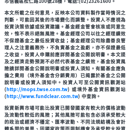
市信義區松仁路100號28樓，電話:(02)23261600。
本文所載之任何意見，反映本公司資料製作當時情況之
判斷，可能因其後的市場變化而調整。投資人不應視為
投資決策依據或投資建議。基金經金管會核准或同意生
效，惟不表示絕無風險。基金經理公司以往之經理績效
不保證基金之最低投資收益；基金經理公司除盡善良管
理人之注意義務外，不負責基金之盈虧，亦不保證最低
之收益，投資人申購前應詳閱基金公開說明書。本文提
及之經濟走勢預測不必然代表基金之績效，基金投資風
險請詳閱基金公開說明書或投資人須知。有關基金應負
擔之費用（境外基金含分銷費用）已揭露於基金之公開
說明書或投資人須知中。投資人可至公開資訊觀測站
(
http://mops.twse.com.tw
) 或境外基金資訊觀測站
(
http://www.fundclear.com.tw
) 中查詢。
投資新興市場可能比投資已開發國家有較大的價格波動
及流動性較低的風險；其他風險可能包含必須承受較大
的政治或經濟不穩定、匯率波動、不同法規結構及會計
體系間的差異、因國家政策而限制機會及承受較大投資