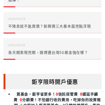
2026/06/24
不降息就不能買債？新興債三大基本面亮點浮現
2026/06/05
各天期表現亮眼，路博邁台灣5G基金強在哪？
鉅亨限時開戶優惠
買基金，鉅亨省更多！
0
信託保管費
0
遞延手續
費
0
分銷費！
不怕銀行收的費用，吃掉你的投資報