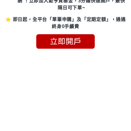
酬 ！立即加入鉅亨買基金，3分鐘快速開戶，最快
隔日可下單~
⭐ 即日起，全平台「單筆申購」及「定期定額」，通通
終身0手續費