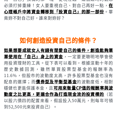
必須打掉重練！女人要重視自己、對自己再好一點，
在
心理帳戶中將資金轉移到「投資自己」的那一部份
。畢
竟妳不對自己好，誰來對妳好？
如何創造投資自己的條件？
如果想要成就女人有錢有閒愛自己的條件，創造能夠單
單使用在「自己」身上的資金
，一定要更聰明地學會使
用投資理財的工具。從下表可以看到，根據滾動十年的
歷史數據回測，雖然單買股票型基金的報酬率為
11.6%，但股市的波動度太高，許多股票型基金也沒有
配息的選擇；而
債券型及平衡型基金
的波動度低，相對
穩健也更能保護本金，且
可用來衡量CP值的報酬率與波
動度之比更高，更適合作為打造現金流的投資標的
（若
以股六債四的配置來看，假設投入50萬元，則每年可領
到52,500元來投資自己）。