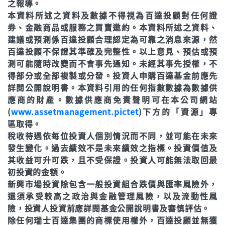
之報導。
本資料所述之資料及數據不得視為百達投顧對任何證
券、金融商品或服務之買賣邀約。本資料所述之資料、
建議或預測係百達投顧合理認定為可靠之消息來源，然
百達投顧不保證其準確及完整性。以上意見、預估或預
測可能隨時改變而不會事先通知。未經其事先授權，不
得部分或全部複製或分發。投資人申購百達基金前應先
詳閱公開說明書。本資料引用的任何指數數據為數據供
應商的財產。數據供應商免責聲明可在本公司網站
(
www.assetmanagement.pictet
)下方的「資源」專
區取得。
稅收待遇依每位投資人個別情況而不同，並可能在未來
發生變化。過去績效不是未來績效之指標。投資價值及
其收益可升可跌，且不受保證。投資人可能無法取回最
初投資的金額。
新興市場投資除包含一般投資組合跌價與匯率風險外，
還須承受較高之政治與金融管理風險，以及流動性風
險，投資人投資前應詳閱基金公開說明書及審慎評估。
除任何瑞士百達集團的商標使用權外，百達投顧並無獲