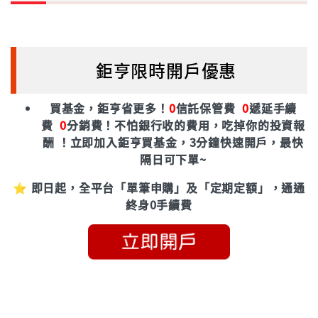
鉅亨限時開戶優惠
買基金，鉅亨省更多！
0
信託保管費
0
遞延手續
費
0
分銷費！
不怕銀行收的費用，吃掉你的投資報
酬 ！立即加入鉅亨買基金，3分鐘快速開戶，最快
隔日可下單~
⭐ 即日起，全平台「單筆申購」及「定期定額」，通通
終身0手續費