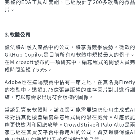
完整的EDA工具AI套組，已經設計了200多款新的微晶
片。
3.軟體公司
設法將AI融入產品中的公司，將享有競爭優勢。微軟的
GitHub Copilot是目前所有AI軟體中規模最大的例子。
在Microsoft發布的一項研究中，編寫程式的開發人員完
成時間縮短了55%。
Adobe也在這場競賽中佔有一席之地，在其名為Firefly
的模型中，透過1.75億張無版權的庫存圖片對其進行訓
練，可以應需求出現符合版權的圖像。
當談到資安軟體時，該產業可能需要適應使用生成式AI
來對抗其他機器編寫惡意程式碼的潛在威脅。AI應該能
夠更快檢測和回應攻擊。CrowdStrike和Palo Alto是兩
家已經在其資安平台中採用AI的公司。資安還將保護AI
應用中使用的數據以及確保該數據的品質。