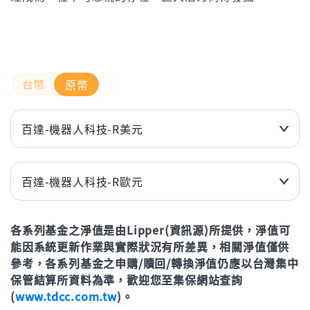
原幣
百達-機器人科技-R美元
近3個月
14.72%
近6個月
12.33%
百達-機器人科技-R歐元
近1年(%)
28.31%
近3個月
16.97%
近2年(%)
46.43%
各系列基金之淨值是由Lipper(資訊源)所提供，淨值可
近6個月
16.60%
能因系統更新作業與實際狀況有所差異，相關淨值僅供
近3年
77.30%
近1年(%)
27.68%
參考，各系列基金之申購/贖回/轉換淨值仍應以台灣集中
年初至今
13.97%
近2年(%)
38.47%
保管結算所資料為準，歡迎您至集保網站查詢
(
www.tdcc.com.tw
)。
近3年
70.70%
立即申購