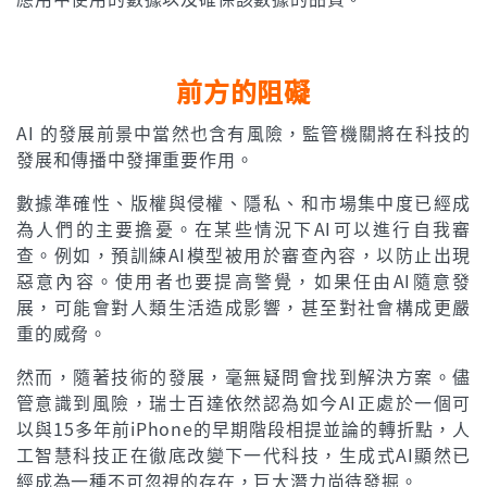
前方的阻礙
AI 的發展前景中當然也含有風險，監管機關將在科技的
發展和傳播中發揮重要作用。
數據準確性、版權與侵權、隱私、和市場集中度已經成
為人們的主要擔憂。在某些情況下AI可以進行自我審
查。例如，預訓練AI模型被用於審查內容，以防止出現
惡意內容。使用者也要提高警覺，如果任由AI隨意發
展，可能會對人類生活造成影響，甚至對社會構成更嚴
重的威脅。
然而，隨著技術的發展，毫無疑問會找到解決方案。儘
管意識到風險，瑞士百達依然認為如今AI正處於一個可
以與15多年前iPhone的早期階段相提並論的轉折點，人
工智慧科技正在徹底改變下一代科技，生成式AI顯然已
經成為一種不可忽視的存在，巨大潛力尚待發掘。