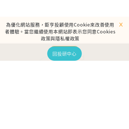
ｘ
為優化網站服務，鉅亨投顧使用Cookie來改善使用
者體驗。當您繼續使用本網站即表示您同意Cookies
政策與隱私權政策
繼續使用
回投研中心
TOP
鉅亨證券投資顧問股份有限公司
113金管投顧新字第003號
台北市信義區松仁路89號18樓B室
服務時間：09:00-17:00
客服信箱：cs@anuefund.com.tw
服務專線：(02)2720-8126
鉅亨投顧獨立經營管理