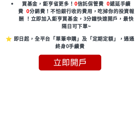
買基金，鉅亨省更多！
0
信託保管費
0
遞延手續
費
0
分銷費！
不怕銀行收的費用，吃掉你的投資報
酬 ！立即加入鉅亨買基金，3分鐘快速開戶，最快
隔日可下單~
⭐ 即日起，全平台「單筆申購」及「定期定額」，通通
終身0手續費