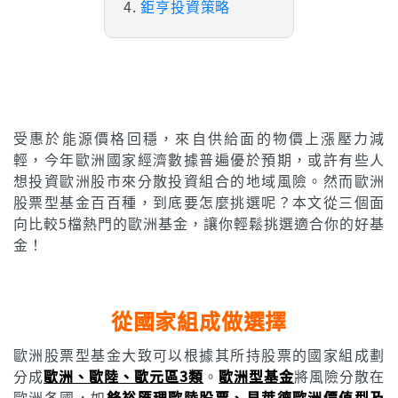
鉅亨投資策略
受惠於能源價格回穩，來自供給面的物價上漲壓力減
輕，今年歐洲國家經濟數據普遍優於預期，或許有些人
想投資歐洲股市來分散投資組合的地域風險。然而歐洲
股票型基金百百種，到底要怎麼挑選呢？本文從三個面
向比較5檔熱門的歐洲基金，讓你輕鬆挑選適合你的好基
金！
從國家組成做選擇
歐洲股票型基金大致可以根據其所持股票的國家組成劃
分成
歐洲、歐陸、歐元區3類
。
歐洲型基金
將風險分散在
歐洲各國，如
鋒裕匯理歐陸股票、貝萊德歐洲價值型及