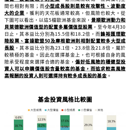
間也相對有限；而
小型成長股則是較有攻擊性、波動度
大的企業
，獲利的天花板通常較高，但風險也較大。從
下圖可以看出，以這5檔歐洲基金來說，
景順歐洲動力和
貝萊德歐洲價值型的配置多屬價值型股票
，至今年4月30
日止，其本益比分別為15.5倍和18.2倍，而
鋒裕匯理歐
陸股票、富達歐盟50及摩根歐洲則相對配置較多大型成
長股
，其本益比分別為23.1倍、23.8倍及21.8倍，屬於
較積極的基金。因此在選擇基金上，也可根據自身的風
險承受程度來選擇合適的基金，
偏好低風險的穩健型投
資人可以申購價值股含量較高的基金，而追求較高風險
高報酬的投資人則可選擇持有較多成長股的基金
。
基金投資風格比較圖