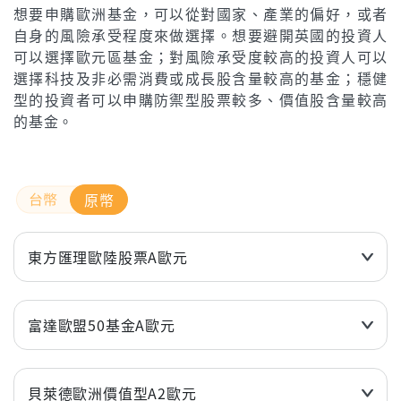
想要申購歐洲基金，可以從對國家、產業的偏好，或者
自身的風險承受程度來做選擇。想要避開英國的投資人
可以選擇歐元區基金；對風險承受度較高的投資人可以
選擇科技及非必需消費或成長股含量較高的基金；穩健
型的投資者可以申購防禦型股票較多、價值股含量較高
的基金。
原幣
東方匯理歐陸股票A歐元
近3個月
9.32%
近6個月
10.32%
富達歐盟50基金A歐元
近1年(%)
23.80%
近3個月
8.88%
近2年(%)
31.14%
近6個月
8.82%
貝萊德歐洲價值型A2歐元