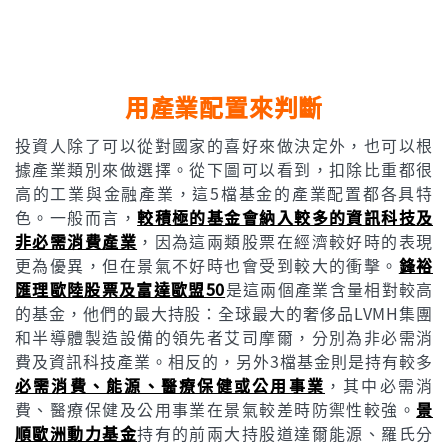
用產業配置來判斷
投資人除了可以從對國家的喜好來做決定外，也可以根
據產業類別來做選擇。從下圖可以看到，扣除比重都很
高的工業與金融產業，這5檔基金的產業配置都各具特
色。一般而言，
較積極的基金會納入較多的資訊科技及
非必需消費產業
，因為這兩類股票在經濟較好時的表現
更為優異，但在景氣不好時也會受到較大的衝擊。
鋒裕
匯理歐陸股票及富達歐盟50
是這兩個產業含量相對較高
的基金，他們的最大持股：全球最大的奢侈品LVMH集團
和半導體製造設備的領先者艾司摩爾，分別為非必需消
費及資訊科技產業。相反的，另外3檔基金則是持有較多
必需消費、能源、醫療保健或公用事業
，其中必需消
費、醫療保健及公用事業在景氣較差時防禦性較強。
景
順歐洲動力基金
持有的前兩大持股道達爾能源、羅氏分