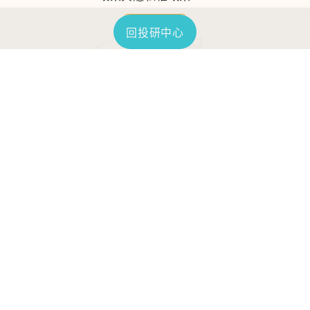
繼續使用
回投研中心
TOP
鉅亨證券投資顧問股份有限公司
113金管投顧新字第003號
台北市信義區松仁路89號18樓B室
服務時間：09:00-17:00
客服信箱：cs@anuefund.com.tw
服務專線：(02)2720-8126
鉅亨投顧獨立經營管理
版權為鉅亨投顧所有
依金融消費者保護法最新相關規定，為提供投資人
更好的投資服務，本公司施行「投資屬性評估」程