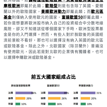
摩根歐洲
即屬於此類；
歐陸型
則是包含除了英國、愛爾
蘭以外的歐陸國家，
景順歐洲動力
即屬此類；而
歐元區
基金
則僅納入使用歐元的國家，
富達歐盟50
即屬此類。
若你是想要將歐洲股市納入自己的投資組合中分散地緣
風險，卻又不知道該從哪個國家下手時，歐洲型股票基
金是你的入門選擇。然而，有些人對於脫歐後的英國經
濟前景較不看好，那也可以選擇沒有納入英國的歐元區
或歐陸基金。除此之外，北歐國家（除芬蘭外）普遍沒
有使用歐元，因此若是對北歐的企業情有獨鍾者，也可
以選擇申購歐洲或歐陸基金。
前五大國家組成占比