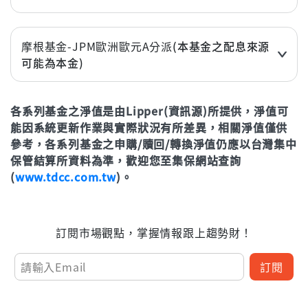
近3年
43.73%
近1年(%)
21.87%
近3個月
7.02%
年初至今
13.51%
近2年(%)
37.44%
近6個月
4.53%
摩根基金-JPM歐洲歐元A分派
(本基金之配息來源
近3年
54.51%
可能為本金)
立即申購
近1年(%)
17.17%
年初至今
11.81%
近3個月
6.55%
近2年(%)
34.75%
各系列基金之淨值是由Lipper(資訊源)所提供，淨值可
近6個月
5.95%
近3年
54.22%
立即申購
能因系統更新作業與實際狀況有所差異，相關淨值僅供
近1年(%)
19.67%
年初至今
8.20%
參考，各系列基金之申購/贖回/轉換淨值仍應以台灣集中
近2年(%)
31.26%
保管結算所資料為準，歡迎您至集保網站查詢
立即申購
(
www.tdcc.com.tw
)。
近3年
51.36%
年初至今
10.56%
訂閱市場觀點，掌握情報跟上趨勢財！
立即申購
訂閱