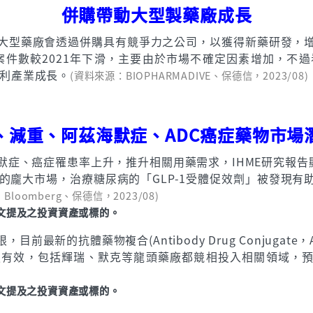
併購帶動大型製藥廠成長
大型藥廠會透過併購具有競爭力之公司，以獲得新藥研發，
合案件數較2021年下滑，主要由於市場不確定因素增加，不
有利產業成長。
(資料來源：BIOPHARMADIVE、保德信，2023/08)
、減重、阿茲海默症、ADC癌症藥物市場
、癌症罹患率上升，推升相關用藥需求，IHME研究報告顯示，
的龐大市場，治療糖尿病的「GLP-1受體促效劑」被發現
Bloomberg、保德信，2023/08)
文提及之投資資產或標的。
最新的抗體藥物複合(Antibody Drug Conjugat
有效，包括輝瑞、默克等龍頭藥廠都競相投入相關領域，預估至
文提及之投資資產或標的。