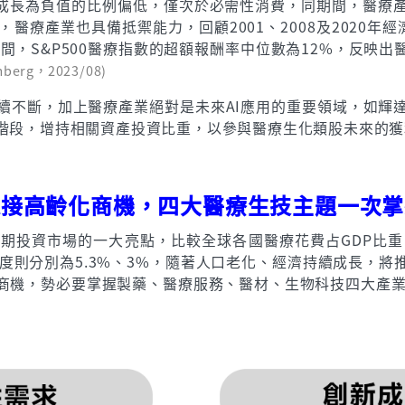
獲利成長為負值的比例偏低，僅次於必需性消費，同期間，醫
療產業也具備抵禦能力，回顧2001、2008及2020年經濟
期間，S&P500醫療指數的超額報酬率中位數為12%，反映
erg，2023/08)
續不斷，加上醫療產業絕對是未來AI應用的重要領域，如輝達
階段，增持相關資產投資比重，以參與醫療生化類股未來的獲
迎接高齡化商機，四大醫療生技主題一次掌
期投資市場的一大亮點，比較全球各國醫療花費占GDP比重
印度則分別為5.3%、3%，隨著人口老化、經濟持續成長，
商機，勢必要掌握製藥、醫療服務、醫材、生物科技四大產