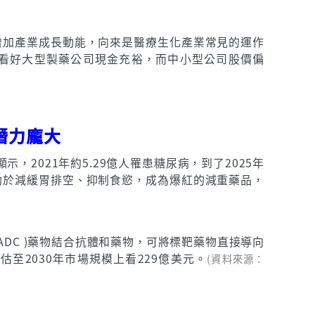
增加產業成長動能，向來是醫療生化產業常見的運作
過看好大型製藥公司現金充裕，而中小型公司股價偏
潛力龐大
2021年約5.29億人罹患糖尿病，到了2025年
有助於減緩胃排空、抑制食慾，成為爆紅的減重藥品，
e，ADC )藥物結合抗體和藥物，可將標靶藥物直接導向
2030年市場規模上看229億美元。
(資料來源：