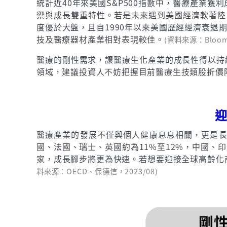
統計近40年來美國S&P500指數中，醫療產業
禦與成長雙重特性。若是未來遇到美國經濟軟著陸，醫
度優於大盤，且自1990年以來美國歷經經濟衰退
技及醫療器材產業相對表現較佳。
(資料來源：Bloomb
醫療的剛性需求，讓醫療生化產業的成長性得以持
領域，建議投資人不妨把握目前醫療生技類股折價
醫療產業的發展不僅與個人健康息息相關，更是長
國、法國、瑞士、英國約為11%至12%，中國、
家，成長腳步將更為快速。若想要迎接全球高齡化
料來源：OECD、保德信，2023/08)