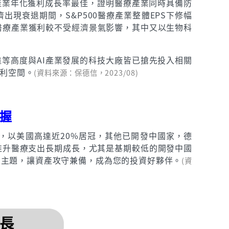
療產業年化獲利成長率最佳，證明醫療產業同時具備防
出現衰退期間，S&P500醫療產業整體EPS下修幅
出醫療產業獲利較不受經濟景氣影響，其中又以生物科
等高度與AI產業發展的科技大廠皆已搶先投入相關
利空間。
(資料來源：保德信，2023/08)
握
，以美國高達近20%居冠，其他已開發中國家，德
將推升醫療支出長期成長，尤其是基期較低的開發中國
業主題，讓資產攻守兼備，成為您的投資好夥伴。
(資