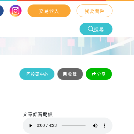
交易登入
我要開戶
搜尋
回投研中心
收藏
分享
文章語音朗讀