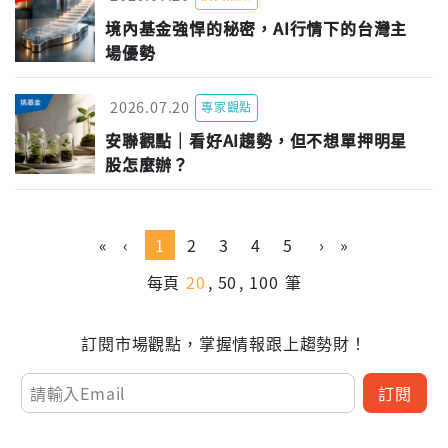
境內基金強悍的秘密，AI行情下的台灣主
場優勢
2026.07.20
專家觀點
安聯觀點｜看好AI趨勢，但不想單押明星
股怎麼辦？
«
‹
1
2
3
4
5
›
»
每頁
20
50
100
筆
訂閱市場觀點，掌握情報跟上趨勢財！
訂閱