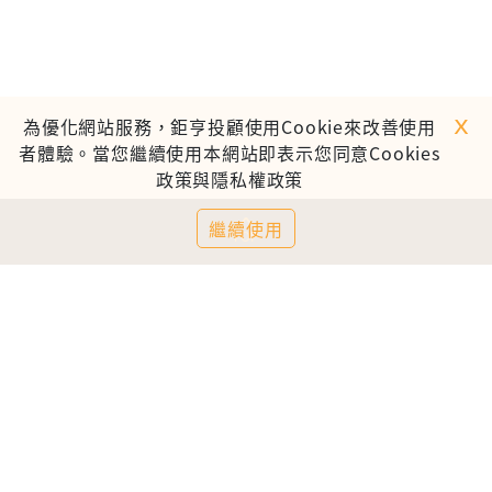
ｘ
為優化網站服務，鉅亨投顧使用Cookie來改善使用
者體驗。當您繼續使用本網站即表示您同意Cookies
政策與隱私權政策
繼續使用
TOP
鉅亨證券投資顧問股份有限公司
113金管投顧新字第003號
台北市信義區松仁路89號18樓B室
服務時間：09:00-17:00