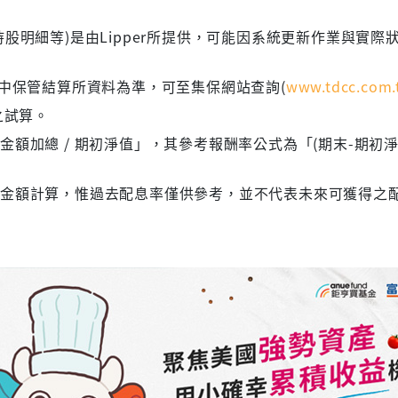
股明細等)是由Lipper所提供，可能因系統更新作業與實際
集中保管結算所資料為準，可至集保網站查詢(
www.tdcc.com.
之試算。
額加總 / 期初淨值」，其參考報酬率公式為「(期末-期初淨
息金額計算，惟過去配息率僅供參考，並不代表未來可獲得之