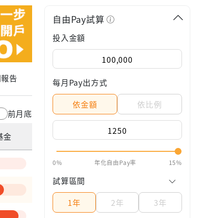
自由Pay試算
投入金額
關報告
每月Pay出方式
依金額
依比例
前月底
基金
0%
年化自由Pay率
15%
試算區間
1年
2年
3年