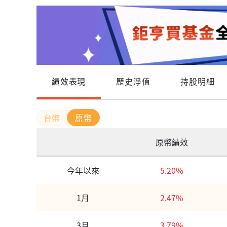
績效表現
歷史淨值
持股明細
原幣
原幣績效
今年以來
5.20%
1月
2.47%
3月
3.79%