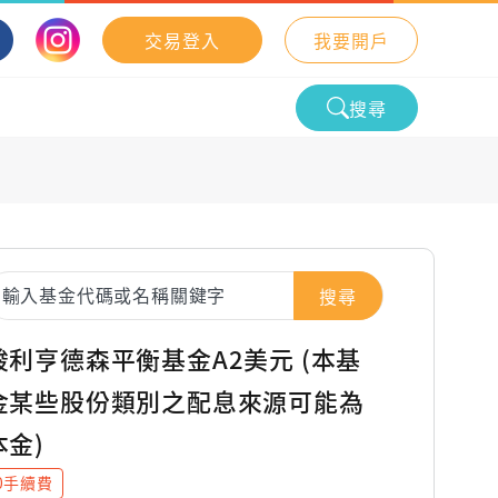
交易登入
我要開戶
搜尋
搜尋
駿利亨德森平衡基金A2美元 (本基
金某些股份類別之配息來源可能為
本金)
0手續費