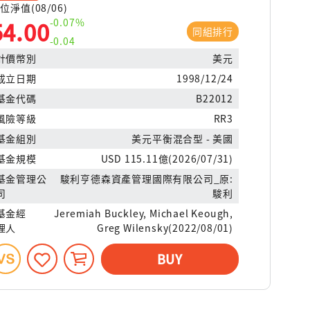
位淨值(08/06)
-0.07%
54.00
同組排行
-0.04
計價幣別
美元
成立日期
1998/12/24
基金代碼
B22012
風險等級
RR3
基金組別
美元平衡混合型 - 美國
基金規模
USD 115.11億(2026/07/31)
基金管理公
駿利亨德森資產管理國際有限公司_原:
司
駿利
基金經
Jeremiah Buckley, Michael Keough,
理人
Greg Wilensky(2022/08/01)
BUY