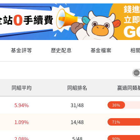
基金評等
歷史配息
基金檔案
相
同組平均
同組排名
贏過同類
5.94%
31/48
36%
1.09%
14/48
71%
2.08%
5/48
90%