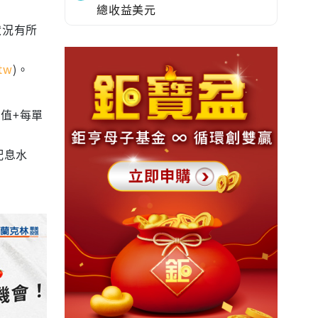
總收益美元
狀況有所
tw
)。
值+每單
配息水