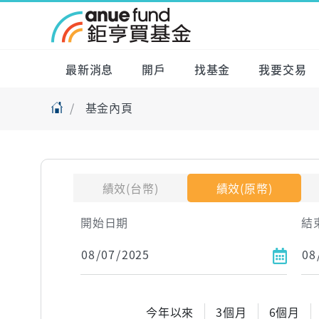
最新消息
開戶
找基金
我要交易
基金內頁
績效(台幣)
績效(原幣)
開始日期
結
今年以來
3個月
6個月