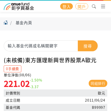
登入
開戶
基金內頁
搜尋
(未核備)東方匯理新興世界股票A歐元
0手續費
單位淨值(08/06)
-1.50%
221.02
同組排行
-3.37
計價幣別
歐元
成立日期
2011/06/24
基金代碼
B99997