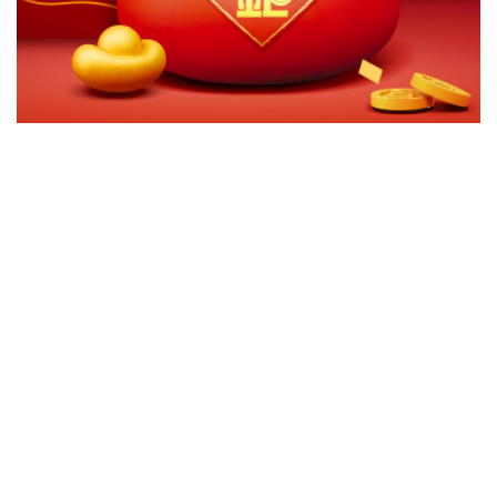
切換級別
ｘ
關閉
確認