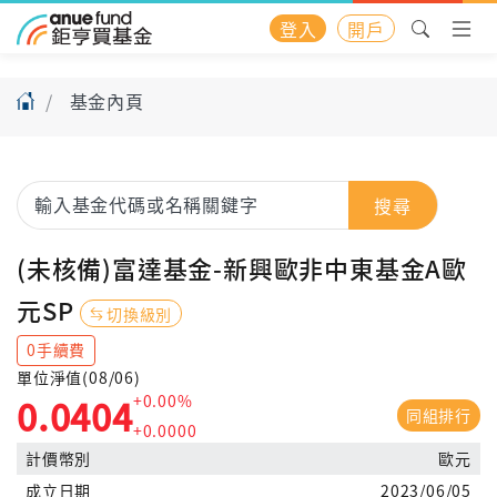
登入
開戶
基金內頁
搜尋
(未核備)富達基金-新興歐非中東基金A歐
元SP
切換級別
0手續費
單位淨值(08/06)
+0.00%
0.0404
同組排行
+0.0000
計價幣別
歐元
成立日期
2023/06/05