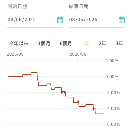
試算區間
開始日期
結束日期
1年
2年
3年
試算
今年以來
3個月
6個月
1年
2年
3年
配息金額
-元
2025/09
2026/05
2.00%
配息率
-%
參考報酬率
-%
0.00%
-2.00%
-4.00%
-6.00%