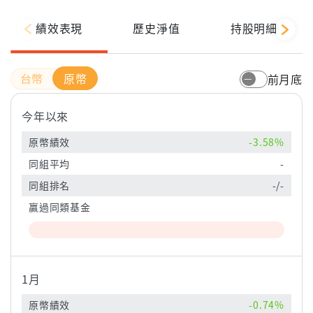
績效表現
歷史淨值
持股明細
原幣
前月底
今年以來
原幣績效
-3.58%
同組平均
-
同組排名
-/-
贏過同類基金
1月
原幣績效
-0.74%