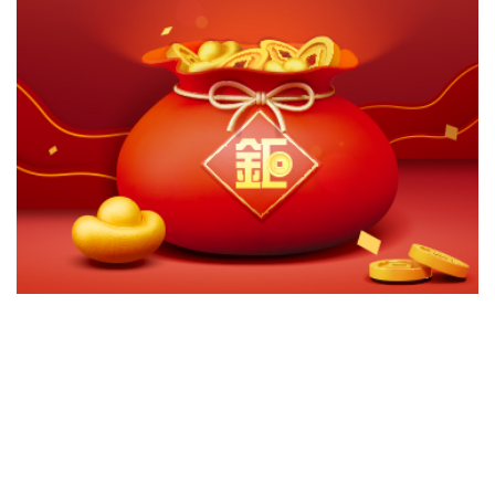
切換級別
ｘ