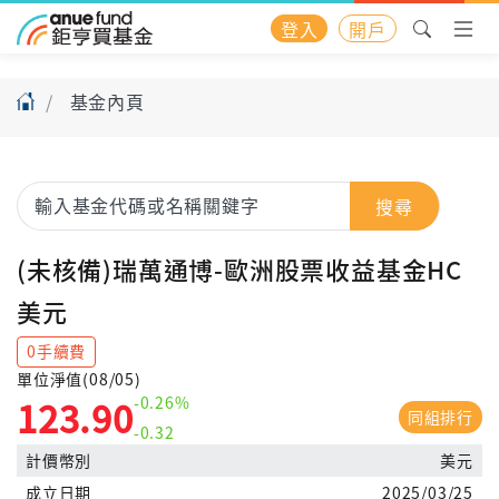
登入
開戶
基金內頁
搜尋
(未核備)瑞萬通博-歐洲股票收益基金HC
美元
0手續費
單位淨值(08/05)
-0.26%
123.90
同組排行
-0.32
計價幣別
美元
成立日期
2025/03/25