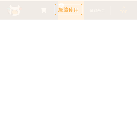
0
繼續使用
基金比較
追蹤基金
TOP
鉅亨證券投資顧問股份有限公司
113金管投顧新字第003號
台北市信義區松仁路89號18樓B室
服務時間：09:00-17:00
客服信箱：cs@anuefund.com.tw
服務專線：(02)2720-8126
鉅亨投顧獨立經營管理
版權為鉅亨投顧所有