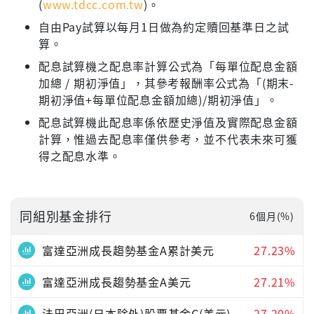
(
www.tdcc.com.tw
)。
自由Pay試算以每月1日做為約定贖回基準日之試
算。
配息試算機之配息率計算公式為「每單位配息金額
加總 / 期初淨值」，其參考報酬率公式為「(期末-
期初淨值+每單位配息金額加總)/期初淨值」。
配息試算機此配息率係依歷史淨值及實際配息金額
計算，惟過去配息率僅供參考，並不代表未來可獲
得之配息水準。
同組別基金排行
6個月(%)
富達亞洲成長趨勢基金A累計美元
27.23%
富達亞洲成長趨勢基金A美元
27.21%
法巴亞洲(日本除外)股票基金C(美元)
27.20%