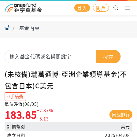
登入
開戶
基金內頁
搜尋
(未核備)瑞萬通博-亞洲企業領導基金(不
包含日本)C美元
0手續費
單位淨值(08/05)
+2.87%
183.85
同組排行
+5.13
計價幣別
美元
成立日期
2025/04/08