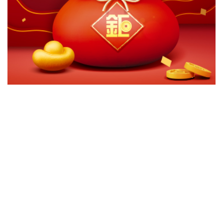
切換級別
ｘ
關閉
確認