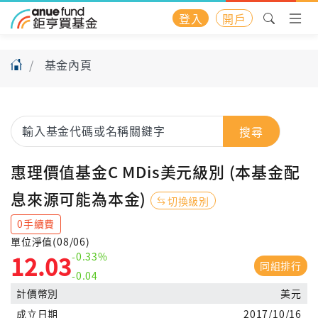
登入
開戶
基金內頁
搜尋
惠理價值基金C MDis美元級別 (本基金配
息來源可能為本金)
切換級別
0手續費
單位淨值(08/06)
-0.33%
12.03
同組排行
-0.04
計價幣別
美元
成立日期
2017/10/16