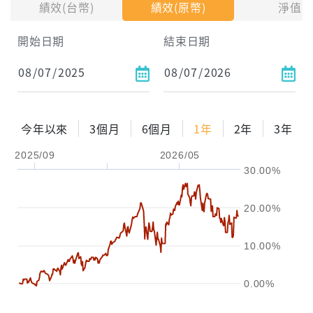
績效(台幣)
績效(原幣)
淨值
試算區間
開始日期
結束日期
1年
2年
3年
試算
今年以來
3個月
6個月
1年
2年
3年
配息金額
-元
2025/09
2026/05
30.00%
配息率
-%
參考報酬率
-%
20.00%
10.00%
0.00%