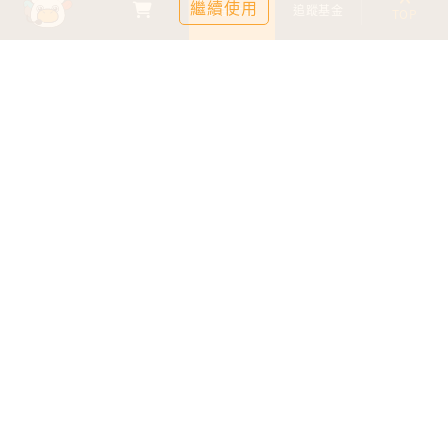
繼續使用
基金比較
追蹤基金
TOP
鉅亨證券投資顧問股份有限公司
113金管投顧新字第003號
台北市信義區松仁路89號18樓B室
服務時間：09:00-17:00
客服信箱：cs@anuefund.com.tw
服務專線：(02)2720-8126
鉅亨投顧獨立經營管理
版權為鉅亨投顧所有
依金融消費者保護法最新相關規定，為提供投資人