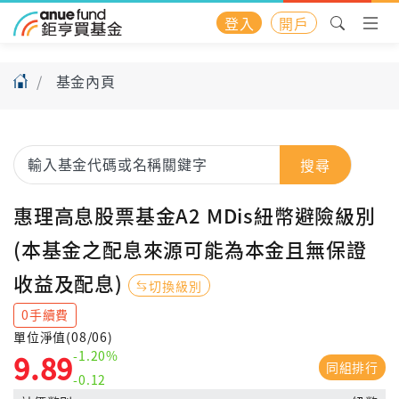
登入
開戶
基金內頁
搜尋
惠理高息股票基金A2 MDis紐幣避險級別
(本基金之配息來源可能為本金且無保證
收益及配息)
切換級別
0手續費
單位淨值(08/06)
-1.20%
9.89
同組排行
-0.12