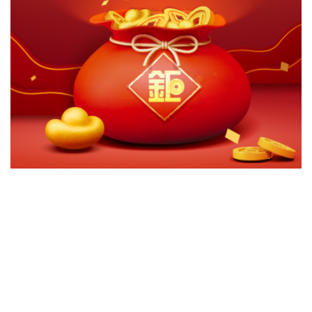
切換級別
ｘ
惠理高息股票基金A1級別