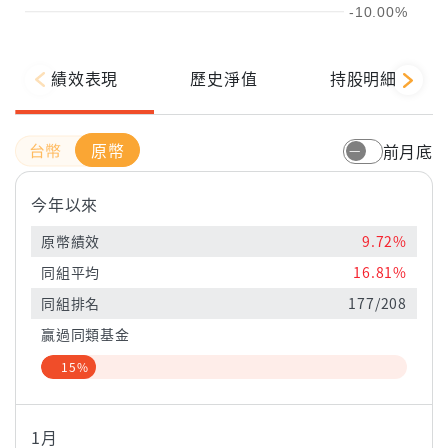
-10.00%
績效表現
歷史淨值
持股明細
原幣
前月底
今年以來
原幣績效
9.72%
同組平均
16.81%
同組排名
177/208
贏過同類基金
15%
1月