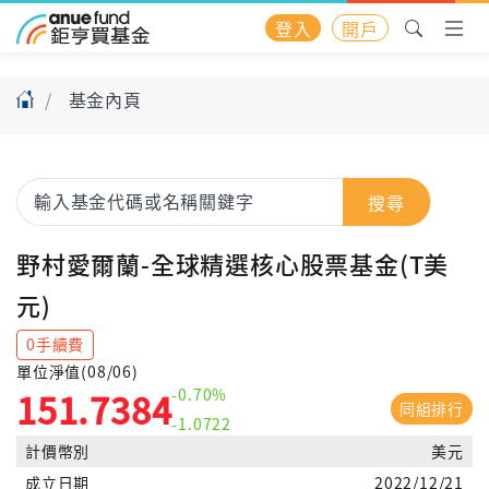
登入
開戶
基金內頁
搜尋
野村愛爾蘭-全球精選核心股票基金(T美
元)
0手續費
單位淨值(08/06)
-0.70%
151.7384
同組排行
-1.0722
計價幣別
美元
成立日期
2022/12/21