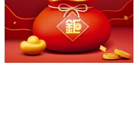
切換級別
ｘ
關閉
確認