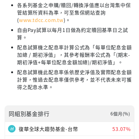
各系列基金之申購/贖回/轉換淨值應以台灣集中保
管結算所資料為準，可至集保網站查詢
(
www.tdcc.com.tw
)。
自由Pay試算以每月1日做為約定贖回基準日之試
算。
配息試算機之配息率計算公式為「每單位配息金額
加總 / 期初淨值」，其參考報酬率公式為「(期末-
期初淨值+每單位配息金額加總)/期初淨值」。
配息試算機此配息率係依歷史淨值及實際配息金額
計算，惟過去配息率僅供參考，並不代表未來可獲
得之配息水準。
同組別基金排行
6個月(%)
復華全球大趨勢基金-台幣
53.07%