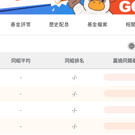
基金評等
歷史配息
基金檔案
相
同組平均
同組排名
贏過同類
-
-/-
-
-/-
-
-/-
-
-/-