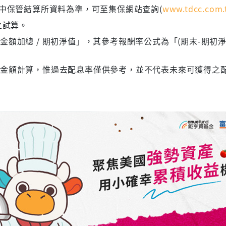
集中保管結算所資料為準，可至集保網站查詢(
www.tdcc.com.
之試算。
額加總 / 期初淨值」，其參考報酬率公式為「(期末-期初淨
息金額計算，惟過去配息率僅供參考，並不代表未來可獲得之