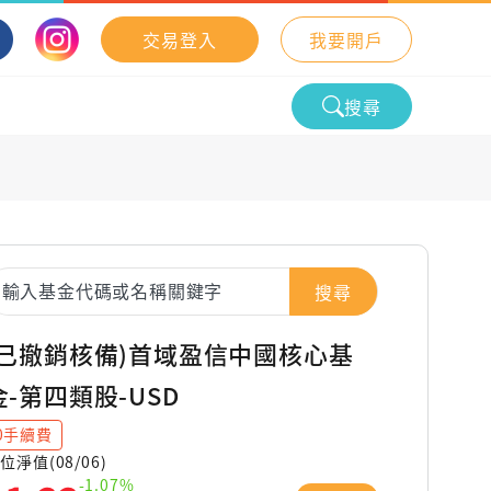
交易登入
我要開戶
搜尋
搜尋
(已撤銷核備)首域盈信中國核心基
金-第四類股-USD
0手續費
位淨值(08/06)
-1.07%