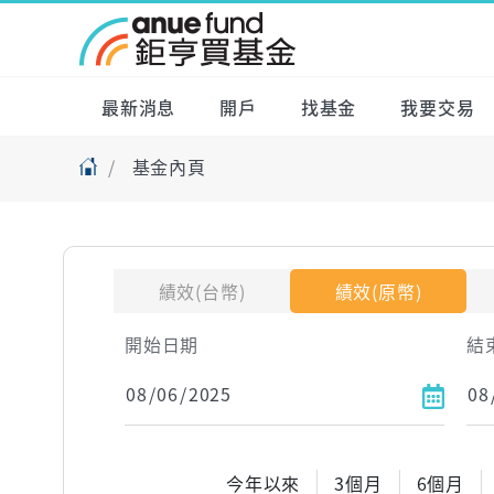
最新消息
開戶
找基金
我要交易
基金內頁
績效(台幣)
績效(原幣)
開始日期
結
今年以來
3個月
6個月