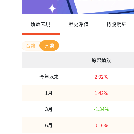
績效表現
歷史淨值
持股明細
原幣
原幣績效
今年以來
2.92%
1月
1.42%
3月
-1.34%
6月
0.16%