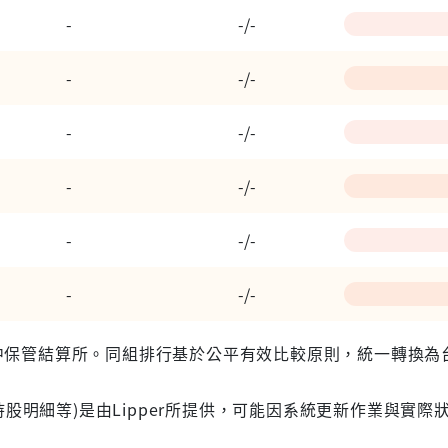
-
-/-
-
-/-
-
-/-
-
-/-
-
-/-
-
-/-
 台灣集中保管結算所。同組排行基於公平有效比較原則，統一轉換
股明細等)是由Lipper所提供，可能因系統更新作業與實際