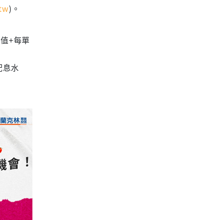
tw
)。
值+每單
配息水