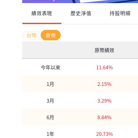
績效表現
歷史淨值
持股明細
原幣
原幣績效
今年以來
11.64%
1月
2.15%
3月
3.29%
6月
8.84%
1年
20.73%