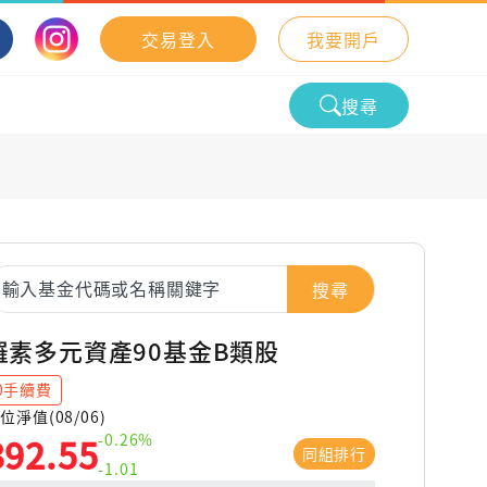
交易登入
我要開戶
搜尋
搜尋
羅素多元資產90基金B類股
0手續費
位淨值(08/06)
-0.26%
392.55
同組排行
-1.01