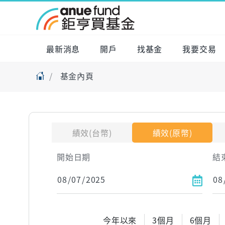
最新消息
開戶
找基金
我要交易
基金內頁
績效(台幣)
績效(原幣)
開始日期
結
今年以來
3個月
6個月