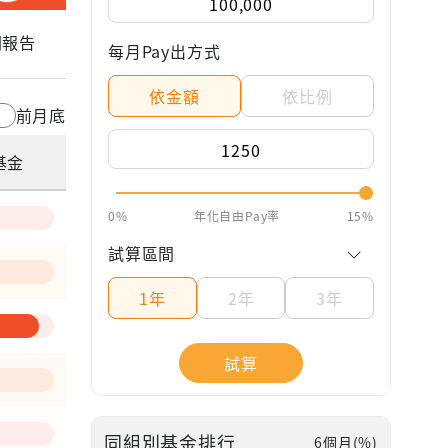
關報告
每月Pay出方式
依金額
依比例
前月底
基金
0%
年化自由Pay率
15%
試算區間
1年
2年
3年
試算
—
同組別基金排行
6個月(%)