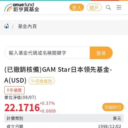
登入
開戶
基金內頁
搜尋
(已撤銷核備)GAM Star日本領先基金-
A(USD)
切換級別
0手續費
單位淨值(08/07)
+0.37%
22.1716
同組排行
+0.0809
計價幣別
美元
成立日期
1998/12/02