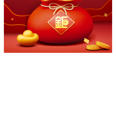
切換級別
ｘ
(已撤銷核備)GAM Star日本領先基金-A(JPY)
關閉
確認