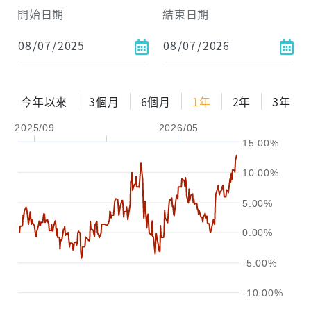
試算區間
開始日期
結束日期
1年
2年
3年
試算
今年以來
3個月
6個月
1年
2年
3年
配息金額
-元
2025/09
2026/05
15.00%
配息率
-%
10.00%
參考報酬率
-%
5.00%
0.00%
-5.00%
-10.00%