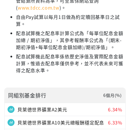
管結算所資料為準，可至集保網站查詢
(
www.tdcc.com.tw
)。
自由Pay試算以每月1日做為約定贖回基準日之試
算。
配息試算機之配息率計算公式為「每單位配息金額
加總 / 期初淨值」，其參考報酬率公式為「(期末-
期初淨值+每單位配息金額加總)/期初淨值」。
配息試算機此配息率係依歷史淨值及實際配息金額
計算，惟過去配息率僅供參考，並不代表未來可獲
得之配息水準。
同組別基金排行
6個月(%)
貝萊德世界礦業A2美元
6.34%
貝萊德世界礦業A10美元總報酬穩定配息
6.33%