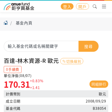
登入
開戶
基金內頁
搜尋
百達-林木資源-R 歐元
切換級別
0手續費
單位淨值(08/07)
+0.83%
170.31
同組排行
+1.41
計價幣別
歐元
成立日期
2008/09/29
基金代碼
B38054