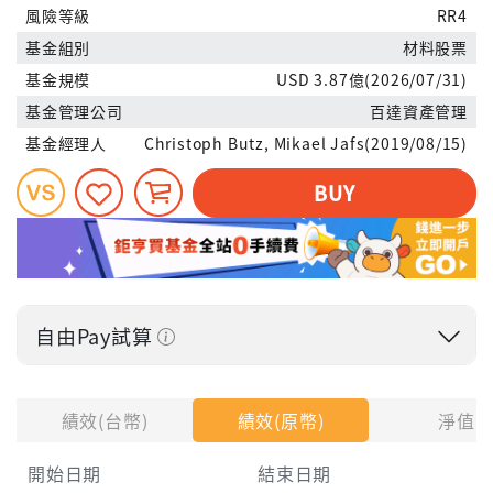
風險等級
RR4
基金組別
材料股票
基金規模
USD 3.87億(2026/07/31)
基金管理公司
百達資產管理
基金經理人
Christoph Butz, Mikael Jafs(2019/08/15)
BUY
自由Pay試算
投入金額
績效(台幣)
績效(原幣)
淨值
開始日期
結束日期
每月Pay出方式