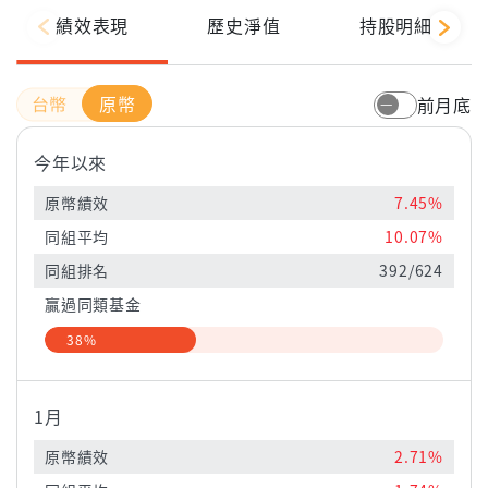
績效表現
歷史淨值
持股明細
原幣
前月底
今年以來
原幣績效
7.45%
同組平均
10.07%
同組排名
392/624
贏過同類基金
38%
1月
原幣績效
2.71%