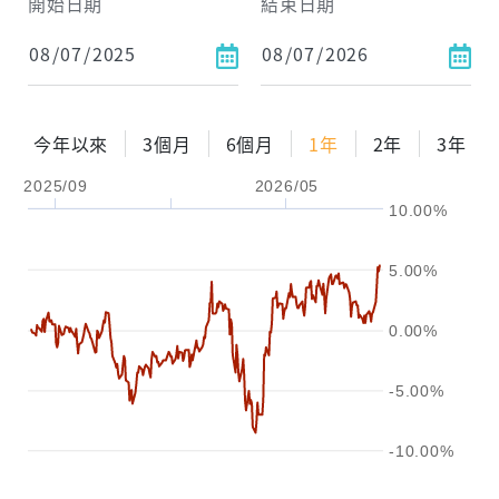
開始日期
結束日期
每月Pay出方式
依金額
依比例
今年以來
3個月
6個月
1年
2年
3年
2025/09
2026/05
0%
年化自由Pay率
15%
10.00%
試算區間
5.00%
1年
2年
3年
0.00%
試算
-5.00%
-10.00%