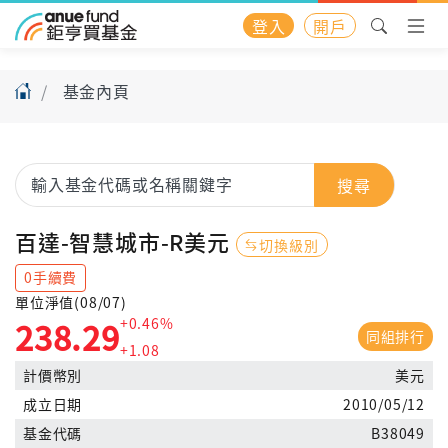
登入
開戶
基金內頁
搜尋
百達-智慧城市-R美元
切換級別
0手續費
單位淨值(08/07)
+0.46%
238.29
同組排行
+1.08
計價幣別
美元
成立日期
2010/05/12
基金代碼
B38049