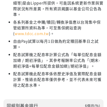
細等)是由Lipper所提供，可能因系統更新作業與實
際狀況有所差異，所有資訊揭露以基金公司公告為
準。
各系列基金之申購/贖回/轉換淨值應以台灣集中保
管結算所資料為準，可至集保網站查詢
(
www.tdcc.com.tw
)。
自由Pay試算以每月1日做為約定贖回基準日之試
算。
配息試算機之配息率計算公式為「每單位配息金額
加總 / 期初淨值」，其參考報酬率公式為「(期末-
期初淨值+每單位配息金額加總)/期初淨值」。
配息試算機此配息率係依歷史淨值及實際配息金額
計算，惟過去配息率僅供參考，並不代表未來可獲
得之配息水準。
同組別基金排行
6個月(%)