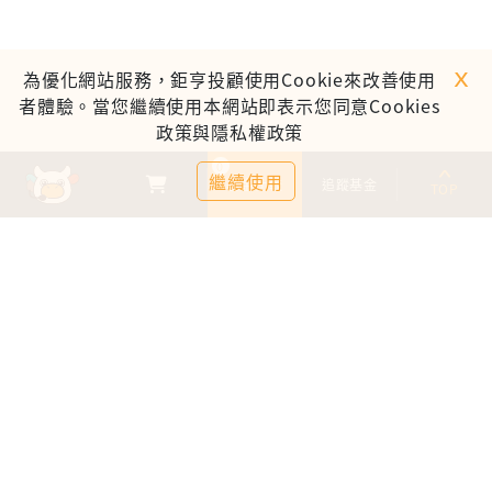
ｘ
為優化網站服務，鉅亨投顧使用Cookie來改善使用
者體驗。當您繼續使用本網站即表示您同意Cookies
政策與隱私權政策
0
繼續使用
基金比較
追蹤基金
TOP
鉅亨證券投資顧問股份有限公司
113金管投顧新字第003號
台北市信義區松仁路89號18樓B室
服務時間：09:00-17:00
客服信箱：cs@anuefund.com.tw