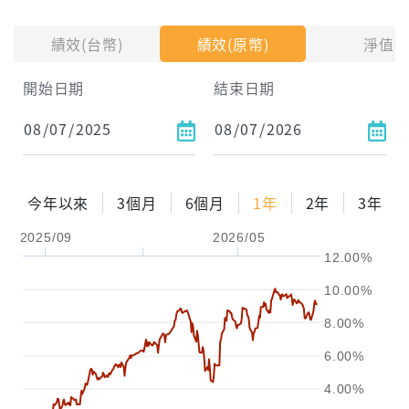
投入金額
績效(台幣)
績效(原幣)
淨值
試算區間
開始日期
結束日期
1年
2年
3年
試算
今年以來
3個月
6個月
1年
2年
3年
配息金額
-元
2025/09
2026/05
12.00%
配息率
-%
10.00%
參考報酬率
-%
8.00%
6.00%
4.00%