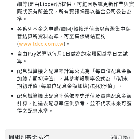
細等)是由Lipper所提供，可能因系統更新作業與實
際狀況有所差異，所有資訊揭露以基金公司公告為
準。
各系列基金之申購/贖回/轉換淨值應以台灣集中保
管結算所資料為準，可至集保網站查詢
(
www.tdcc.com.tw
)。
自由Pay試算以每月1日做為約定贖回基準日之試
算。
配息試算機之配息率計算公式為「每單位配息金額
加總 / 期初淨值」，其參考報酬率公式為「(期末-
期初淨值+每單位配息金額加總)/期初淨值」。
配息試算機此配息率係依歷史淨值及實際配息金額
計算，惟過去配息率僅供參考，並不代表未來可獲
得之配息水準。
同組別基金排行
6個月(%)