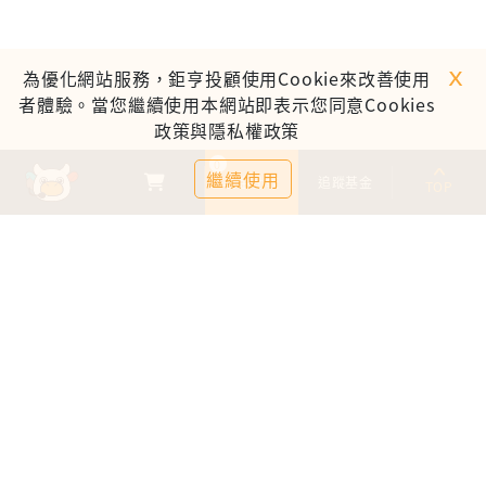
ｘ
為優化網站服務，鉅亨投顧使用Cookie來改善使用
者體驗。當您繼續使用本網站即表示您同意Cookies
政策與隱私權政策
0
繼續使用
基金比較
追蹤基金
TOP
鉅亨證券投資顧問股份有限公司
113金管投顧新字第003號
台北市信義區松仁路89號18樓B室
服務時間：09:00-17:00
客服信箱：cs@anuefund.com.tw