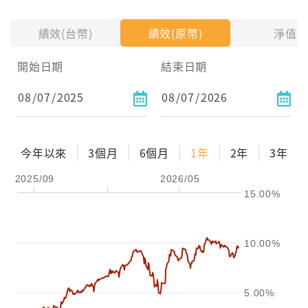
投入金額
績效(台幣)
績效(原幣)
淨值
試算區間
開始日期
結束日期
1年
2年
3年
試算
今年以來
3個月
6個月
1年
2年
3年
配息金額
-元
2025/09
2026/05
15.00%
配息率
-%
參考報酬率
-%
10.00%
5.00%