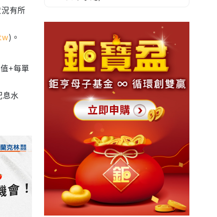
狀況有所
tw
)。
值+每單
配息水