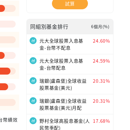
試算
—
同組別基金排行
6個月(%)
元大全球股票入息基
24.60%
金-台幣不配息
元大全球股票入息基
24.59%
金-台幣配息
瑞銀(盧森堡)全球收益
20.31%
股票基金(美元)
瑞銀(盧森堡)全球收益
20.31%
股票基金(美元)月配
為台幣績效
野村全球高股息基金(人
17.68%
民幣季配)