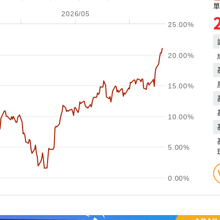
單
2026/05
25.00%
20.00%
15.00%
10.00%
5.00%
0.00%