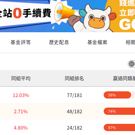
基金評等
歷史配息
基金檔案
相
同組平均
同組排名
贏過同類
12.03%
77/181
58%
2.71%
48/182
74%
4.80%
24/182
87%