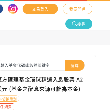
交易登入
我要開戶
搜尋
搜尋
東方匯理基金環球精選入息股票 A2
美元 (基金之配息來源可能為本金)
切換級別
0手續費