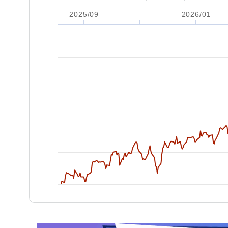
2025/09
2026/01