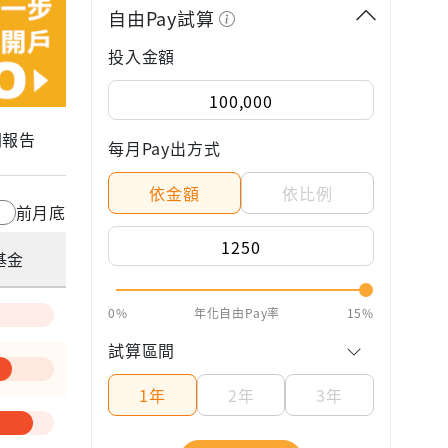
自由Pay試算
投入金額
關報告
每月Pay出方式
依金額
依比例
前月底
基金
0%
年化自由Pay率
15%
試算區間
1年
2年
3年