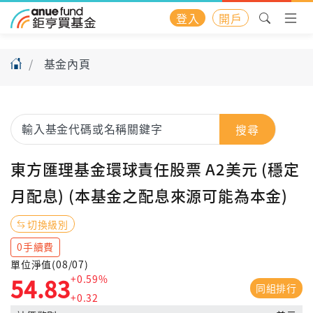
登入
開戶
基金內頁
搜尋
東方匯理基金環球責任股票 A2美元 (穩定
月配息) (本基金之配息來源可能為本金)
切換級別
0手續費
單位淨值(08/07)
+0.59%
54.83
同組排行
+0.32