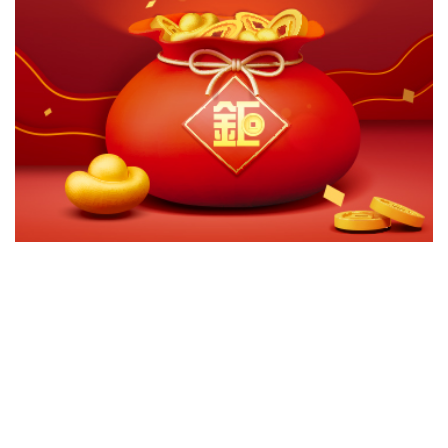
切換級別
ｘ
東方匯理基金環球責任股票 A 歐元