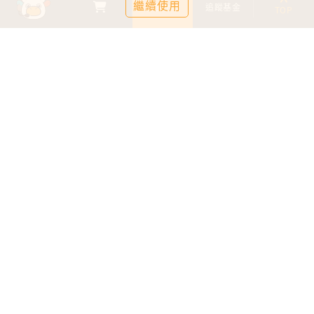
繼續使用
基金比較
追蹤基金
TOP
鉅亨證券投資顧問股份有限公司
113金管投顧新字第003號
台北市信義區松仁路89號18樓B室
服務時間：09:00-17:00
客服信箱：cs@anuefund.com.tw
服務專線：(02)2720-8126
鉅亨投顧獨立經營管理
版權為鉅亨投顧所有
依金融消費者保護法最新相關規定，為提供投資人