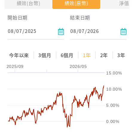
績效(台幣)
績效(原幣)
淨值
試算區間
開始日期
結束日期
1年
2年
3年
試算
今年以來
3個月
6個月
1年
2年
3年
配息金額
-元
2025/09
2026/05
15.00%
配息率
-%
參考報酬率
-%
10.00%
5.00%
0.00%