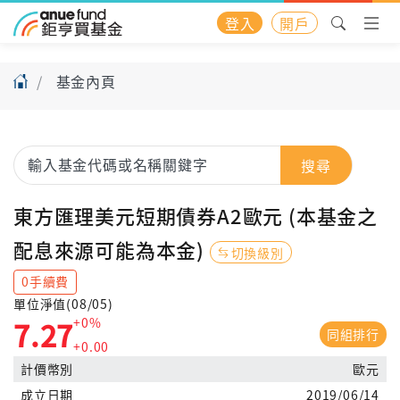
登入
開戶
基金內頁
搜尋
東方匯理美元短期債券A2歐元 (本基金之
配息來源可能為本金)
切換級別
0手續費
單位淨值(08/05)
+0%
7.27
同組排行
+0.00
計價幣別
歐元
成立日期
2019/06/14