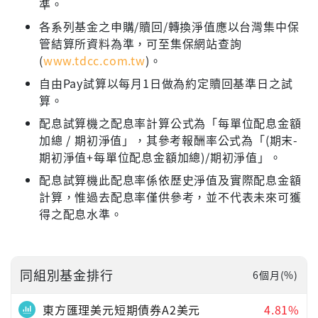
準。
各系列基金之申購/贖回/轉換淨值應以台灣集中保
管結算所資料為準，可至集保網站查詢
(
www.tdcc.com.tw
)。
自由Pay試算以每月1日做為約定贖回基準日之試
算。
配息試算機之配息率計算公式為「每單位配息金額
加總 / 期初淨值」，其參考報酬率公式為「(期末-
期初淨值+每單位配息金額加總)/期初淨值」。
配息試算機此配息率係依歷史淨值及實際配息金額
計算，惟過去配息率僅供參考，並不代表未來可獲
得之配息水準。
同組別基金排行
6個月(%)
東方匯理美元短期債券A2美元
4.81%