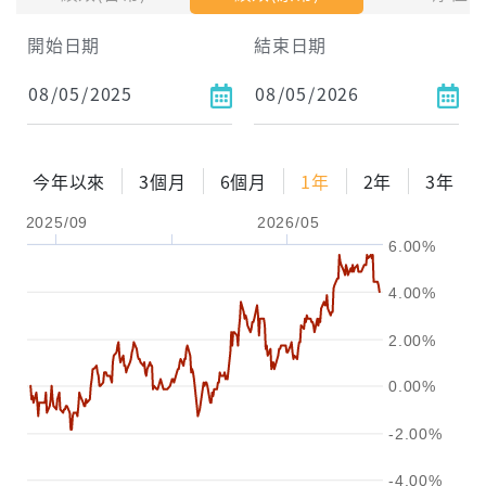
開始日期
結束日期
每月Pay出方式
依金額
依比例
今年以來
3個月
6個月
1年
2年
3年
2025/09
2026/05
0%
年化自由Pay率
15%
6.00%
試算區間
4.00%
1年
2年
3年
2.00%
試算
0.00%
-2.00%
-4.00%