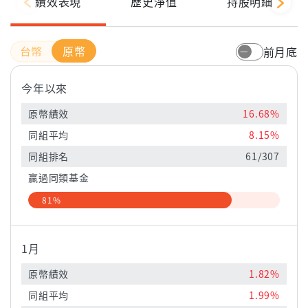
績效表現
歷史淨值
持股明細
原幣
前月底
今年以來
原幣績效
16.68%
同組平均
8.15%
同組排名
61/307
贏過同類基金
81%
1月
原幣績效
1.82%
同組平均
1.99%