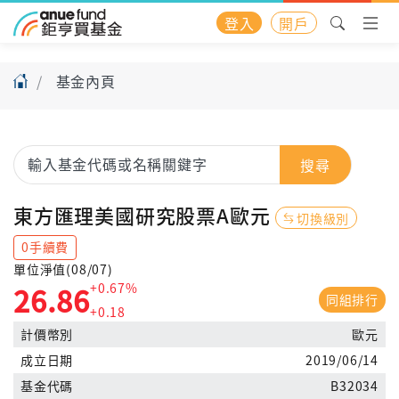
登入
開戶
基金內頁
搜尋
東方匯理美國研究股票A歐元
切換級別
0手續費
單位淨值(08/07)
+0.67%
26.86
同組排行
+0.18
計價幣別
歐元
成立日期
2019/06/14
基金代碼
B32034