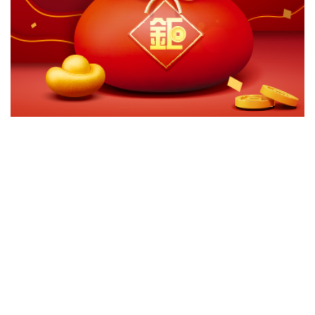
切換級別
ｘ
東方匯理美國研究股票A美元
關閉
確認