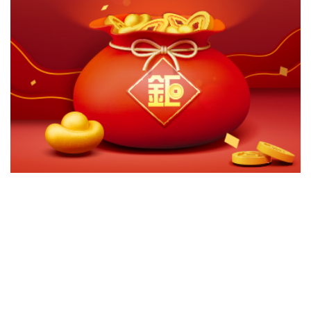
切換級別
ｘ
M&G環球股息基金A(美元季配)