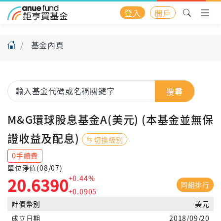
登入
開戶
基金內頁
搜尋
M&G環球股息基金A(美元) (本基金並無保
證收益及配息)
切換級別
0手續費
單位淨值(08/07)
+0.44%
20.6390
同組排行
+0.0905
計價幣別
美元
成立日期
2018/09/20