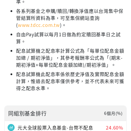
準。
各系列基金之申購/贖回/轉換淨值應以台灣集中保
管結算所資料為準，可至集保網站查詢
(
www.tdcc.com.tw
)。
自由Pay試算以每月1日做為約定贖回基準日之試
算。
配息試算機之配息率計算公式為「每單位配息金額
加總 / 期初淨值」，其參考報酬率公式為「(期末-
期初淨值+每單位配息金額加總)/期初淨值」。
配息試算機此配息率係依歷史淨值及實際配息金額
計算，惟過去配息率僅供參考，並不代表未來可獲
得之配息水準。
同組別基金排行
6個月(%)
元大全球股票入息基金-台幣不配息
24.60%