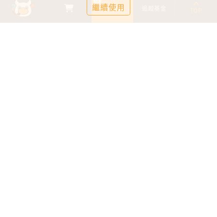
繼續使用
基金比較
追蹤基金
TOP
鉅亨證券投資顧問股份有限公司
113金管投顧新字第003號
台北市信義區松仁路89號18樓B室
服務時間：09:00-17:00
客服信箱：cs@anuefund.com.tw
服務專線：(02)2720-8126
鉅亨投顧獨立經營管理
版權為鉅亨投顧所有