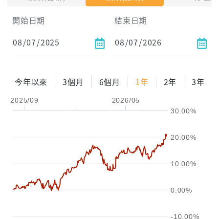
開始日期
結束日期
每月Pay出方式
依金額
依比例
今年以來
3個月
6個月
1年
2年
3年
2025/09
2026/05
0%
年化自由Pay率
15%
30.00%
試算區間
20.00%
1年
2年
3年
10.00%
試算
0.00%
-10.00%