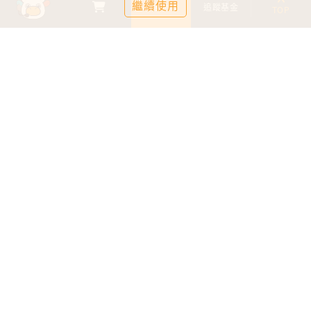
繼續使用
基金比較
追蹤基金
TOP
鉅亨證券投資顧問股份有限公司
113金管投顧新字第003號
台北市信義區松仁路89號18樓B室
服務時間：09:00-17:00
客服信箱：cs@anuefund.com.tw
服務專線：(02)2720-8126
鉅亨投顧獨立經營管理
版權為鉅亨投顧所有
依金融消費者保護法最新相關規定，為提供投資人