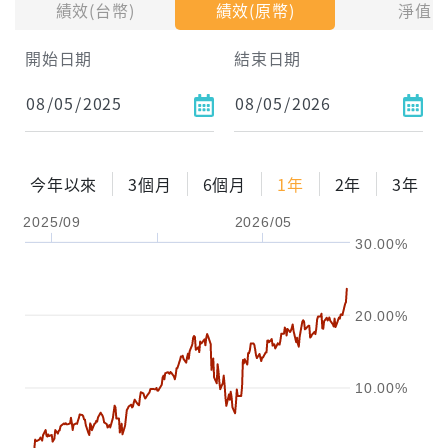
績效(台幣)
績效(原幣)
淨值
試算區間
開始日期
結束日期
1年
2年
3年
試算
今年以來
3個月
6個月
1年
2年
3年
配息金額
-元
2025/09
2026/05
30.00%
配息率
-%
參考報酬率
-%
20.00%
10.00%