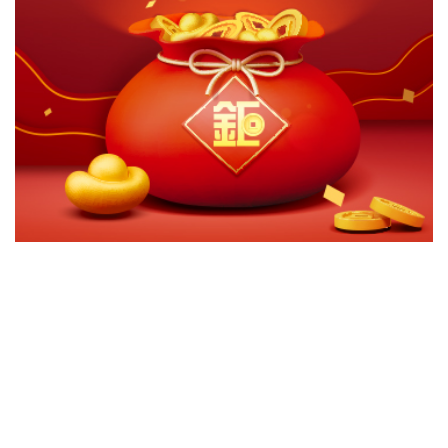
切換級別
ｘ
瀚亞投資-全球價值股票A美元