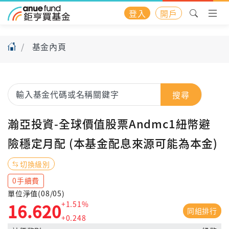
登入
開戶
基金內頁
搜尋
瀚亞投資-全球價值股票Andmc1紐幣避
險穩定月配 (本基金配息來源可能為本金)
切換級別
0手續費
單位淨值(08/05)
+1.51%
16.620
同組排行
+0.248